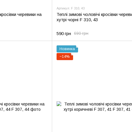
Артикул: F 310, 43
 кросівки черевики на
Теплі зимові чоловічі кросівки черев
хутрі чорні F 310, 43
590 грн
690 грн
Новинка
−14%