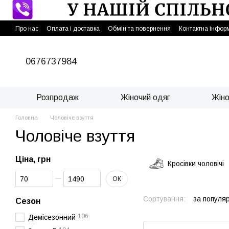
Перейти до основного контенту
Про нас
Оплата і доставка
Обмін та повернення
Контактна інфор
0676737984
Розпродаж
Жіночий одяг
Жіно
Головна
Чоловіче взуття
Чоловіче взуття
Ціна, грн
Кросівки чоловічі
Від Ціна, грн
До Ціна, грн
ОК
Сортування:
за популя
Сезон
106
Демісезонний