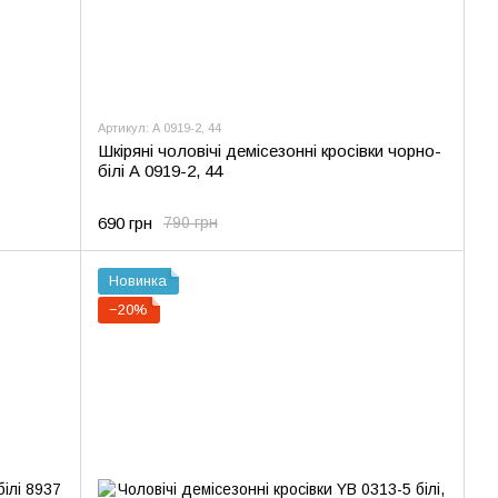
Артикул: А 0919-2, 44
Шкіряні чоловічі демісезонні кросівки чорно-
білі А 0919-2, 44
690 грн
790 грн
Новинка
−20%