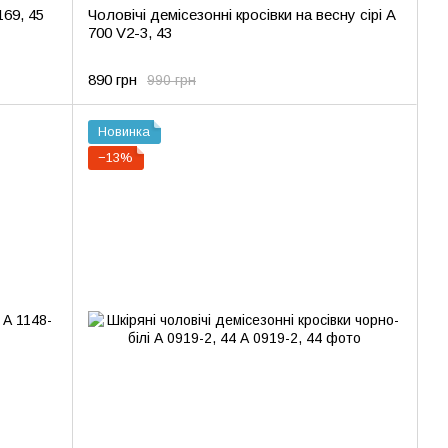
169, 45
Чоловічі демісезонні кросівки на весну сірі А
700 V2-3, 43
890 грн
990 грн
Новинка
−13%