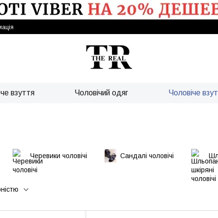
мація
че взуття
Чоловічий одяг
Чоловіче взу
Черевики чоловічі
Сандалі чоловічі
Шл
рністю