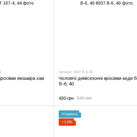
1
Артикул: 8937 В-6, 40
Чоловічі демісезонні кросівки-кеди б
росівки екошкіра хакі
В-6, 40
430 грн
530 грн
Новинка
−14%