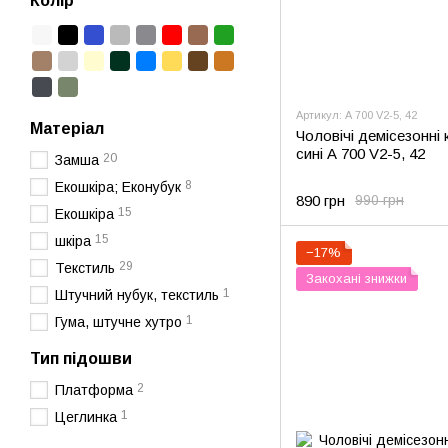
Колір
Артикул: А 700 V2-5, 42
Матеріал
Чоловічі демісезонні 
сині А 700 V2-5, 42
20
Замша
8
Екошкіра; Еконубук
890 грн
990 грн
15
Екошкіра
15
шкіра
−17%
29
Текстиль
Закохані знижки
1
Штучний нубук, текстиль
1
Гума, штучне хутро
Тип підошви
2
Платформа
1
Цеглинка