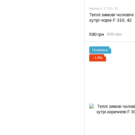
Артикул: F 310, 42
Теплі зимові чоловічі
хутрі чорні F 310, 42
590 грн
690 грн
Новинка
−14%