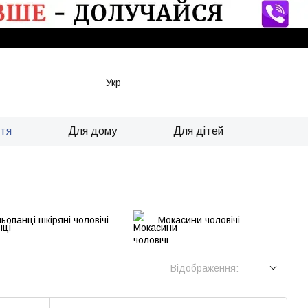
Укр
ття
Для дому
Для дітей
ьопанці шкіряні чоловічі
Мокасини чоловічі
Відображення: