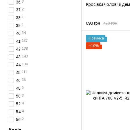
3
36
Кросівки чоловічі дем
2
37
1
38
690 грн
790 грн
1
39
54
40
Новинка
137
41
−10%
138
42
143
43
130
44
111
45
36
46
5
48
3
50
4
52
4
54
2
56