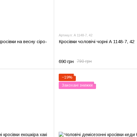
Артикул: А 1148-7, 42
кросівки на весну сіро-
Кросівки чоловічі чорні А 1148-7, 42
690 грн
790 грн
−19%
Закохані знижки