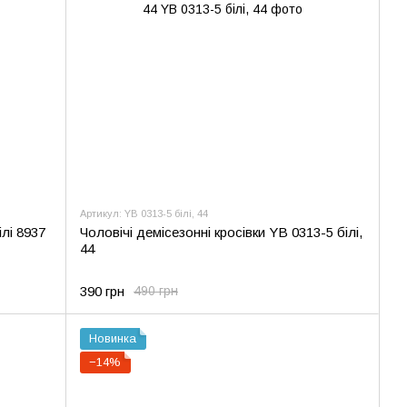
Артикул: YB 0313-5 білі, 44
ілі 8937
Чоловічі демісезонні кросівки YB 0313-5 білі,
44
390 грн
490 грн
Новинка
−14%