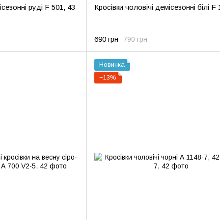
ісезонні руді F 501, 43
Кросівки чоловічі демісезонні білі F 
690 грн
790 грн
Новинка
−13%