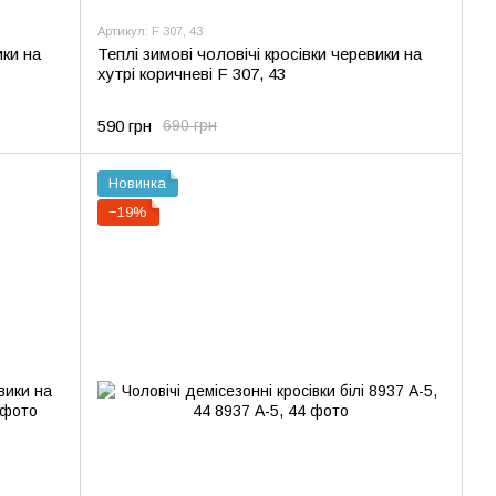
Артикул: F 307, 43
ики на
Теплі зимові чоловічі кросівки черевики на
хутрі коричневі F 307, 43
590 грн
690 грн
Новинка
−19%