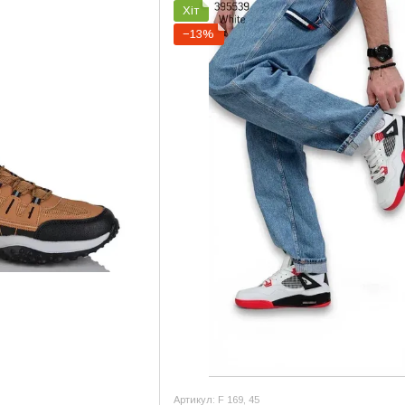
Хіт
−13%
Артикул: F 169, 45