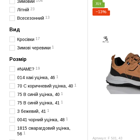
104
Зимовий
Хіт
23
Літній
−13%
13
Всесезонний
Вид
17
Кросівки
1
Зимові черевики
Розмір
19
#NAME?
1
014 хакі уцінка, 46
1
70 C коричневий уцінка, 40
1
75 В синій уцінка, 40
1
75 В синій уцінка, 41
1
3 бежевий, 41
1
0041 чорний уцінка, 48
1815 смарагдовий уцінка,
1
56
Артикул: F 501, 43