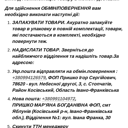
Для здійснення ОБМІН/ПОВЕРНЕННЯ вам
необхідно виконати наступні дії:
ЗАПАКУВАТИ ТОВАРИ. Акуратно запакуйте
товар в упаковку в повній комплектації, товари,
які постачаються в комплекті, необхідно
повернути теж.
НАДИСЛАТИ ТОВАР. Зверніться до
найближчого відділення та надішліть товар.За
адресою:
Укр.пошта відправляти на обмін.повернення :
+380994126579
, ФОП Пришко Ігор Сергійович,
78620 - вул. Небесної другої, 3, с. Стопчатів,
Район Косівський, Область Івано-Франківська
Нова пошта:
+380991104972
,
ПРИШКО МАР'ЯНА БОГДАНІВНА ФОП, смт
Яблунів (Косівський р-н, Івано-Франківська
обл.), Відділення №1: вул. Івана Франка, 30
Скинути ТТН менеджеру