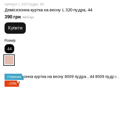
Артикул: L 320 пудра, 44
Демісезонна куртка на весну L 320 пудра, 44
390 грн
490 грн
Купити
Розмір
44
Новинка
−20%