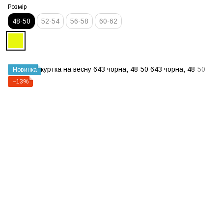
Розмір
48-50
52-54
56-58
60-62
Новинка
−13%