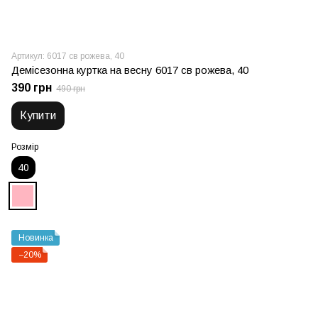
Артикул: 6017 св рожева, 40
Демісезонна куртка на весну 6017 св рожева, 40
390 грн
490 грн
Купити
Розмір
40
Новинка
−20%