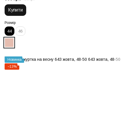
Купити
Розмір
44
46
Новинка
−13%