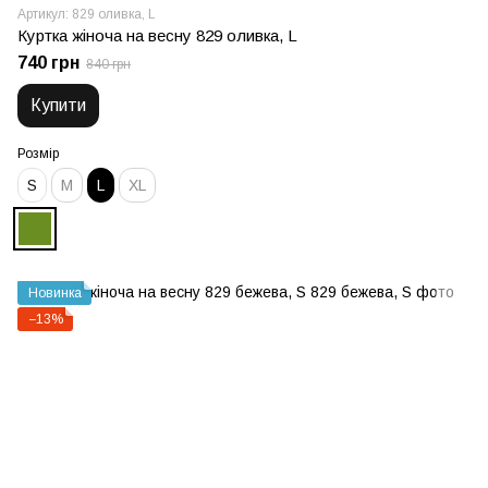
Артикул: 829 оливка, L
Куртка жіноча на весну 829 оливка, L
740 грн
840 грн
Купити
Розмір
S
М
L
XL
Новинка
−13%