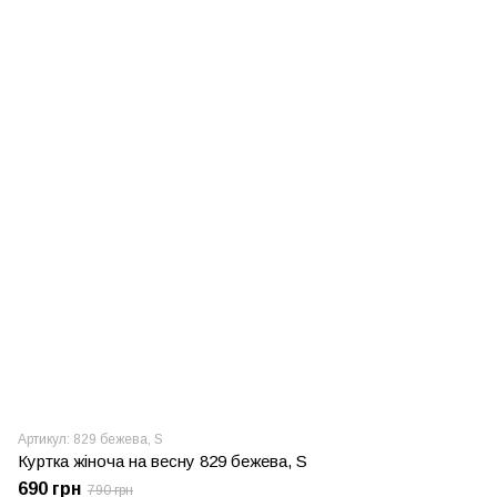
Артикул: 829 бежева, S
Куртка жіноча на весну 829 бежева, S
690 грн
790 грн