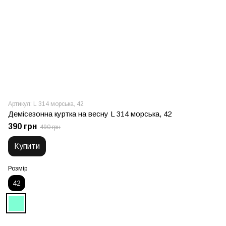
Артикул: L 314 морська, 42
Демісезонна куртка на весну L 314 морська, 42
390 грн
490 грн
Купити
Розмір
42