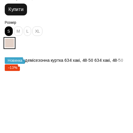
Купити
Розмір
S
М
L
XL
Новинка
−13%