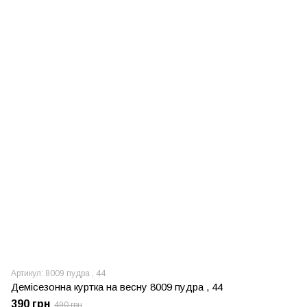
Артикул: 8009 пудра , 44
Демісезонна куртка на весну 8009 пудра , 44
390 грн
490 грн