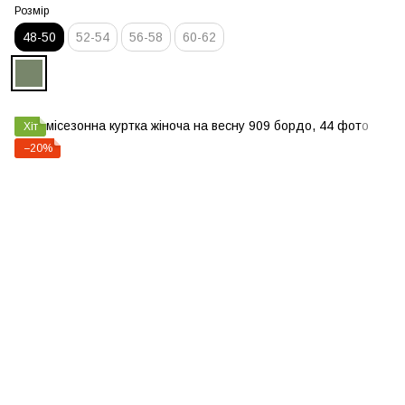
Розмір
48-50
52-54
56-58
60-62
Хіт
−20%