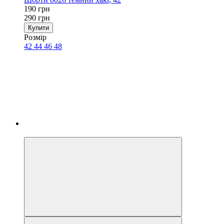
190 грн
290 грн
Купити
Розмір
42
44
46
48
−34%