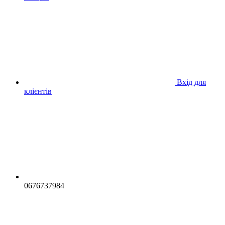
Вхід для
клієнтів
0676737984