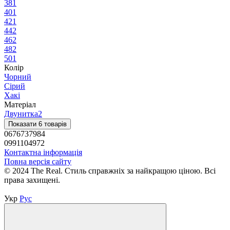
38
1
40
1
42
1
44
2
46
2
48
2
50
1
Колір
Чорний
Сірий
Хакі
Матеріал
Двунитка
2
Показати 6 товарів
0676737984
0991104972
Контактна інформація
Повна версія сайту
© 2024 The Real. Стиль справжніх за найкращою ціною. Всі
права захищені.
Укр
Рус