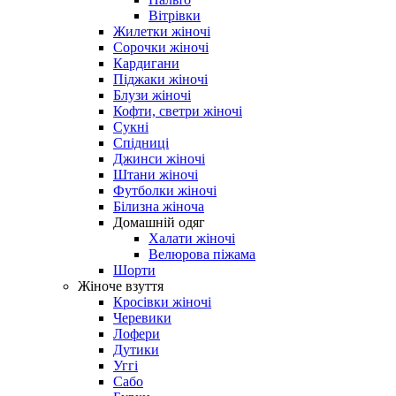
Вітрівки
Жилетки жіночі
Сорочки жіночі
Кардигани
Піджаки жіночі
Блузи жіночі
Кофти, светри жіночі
Сукні
Спідниці
Джинси жіночі
Штани жіночі
Футболки жіночі
Білизна жіноча
Домашній одяг
Халати жіночі
Велюрова піжама
Шорти
Жіноче взуття
Кросівки жіночі
Черевики
Лофери
Дутики
Уггі
Сабо