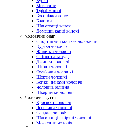
Бурки
Мокасини
Туфлі жіночі
Босоніжки жіночі
Балетки
Шльопанці жіночі
Домашні капці жіночі
Чоловічий одяг
Спортивний костюм чоловічий
Куртка чоловіча
Жилетки чоловічі
Світшоти та худі
Джинси чоловічі
Штани чоловічі
Футболки чоловічі
Шорти чоловічі
Кепки, панами чоловічі
Чоловіча білизна
Шкарпетки чоловічі
Чоловіче взуття
Кросівки чоловічі
Черевики чоловічі
Сандалі чоловічі
Шльопанці шкіряні чоловічі
Мокасини чоловічі