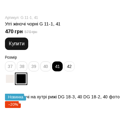
Артикул: G 11-1, 41
Уггі жіночі чорні G 11-1, 41
470 грн
570 грн
Купити
Розмір
37
38
39
40
41
42
Новинка
−20%