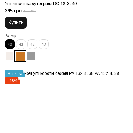
Уггі жіночі на хутрі рижі DG 18-3, 40
395 грн
495 грн
Купити
Розмір
40
41
42
43
Новинка
−18%