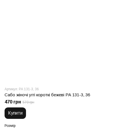
Артикул: РА 131-3, 36
Сабо жіночі уггі короткі бежеві РА 131-3, 36
470 грн
570 грн
Купити
Розмір