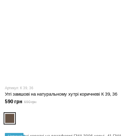
Артикул: К 39, 36
Уггі замшові на натуральному хутрі коричневі К 39, 36
590 грн
690 грн