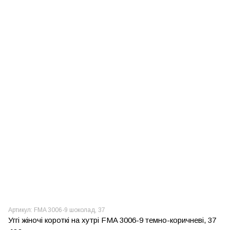
Артикул: FMA 3006-9 шоколад, 37
Уггі жіночі короткі на хутрі FMA 3006-9 темно-коричневі, 37