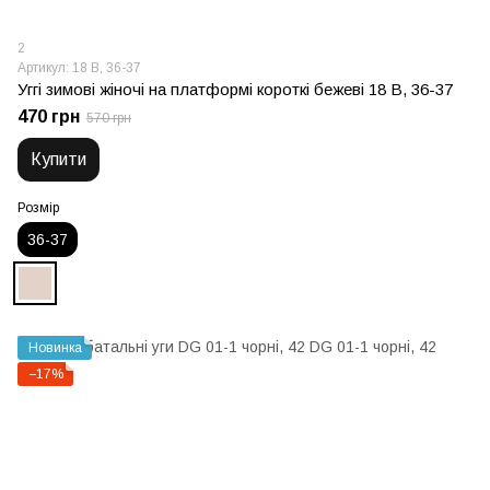
2
Артикул: 18 В, 36-37
Уггі зимові жіночі на платформі короткі бежеві 18 В, 36-37
470 грн
570 грн
Купити
Розмір
36-37
Новинка
−17%