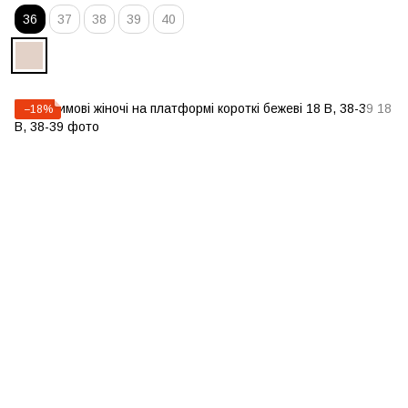
36
37
38
39
40
−18%