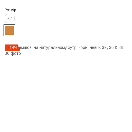
Розмір
37
−14%