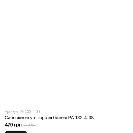
Артикул: РА 132-4, 38
Сабо жіночі уггі короткі бежеві РА 132-4, 38
470 грн
570 грн