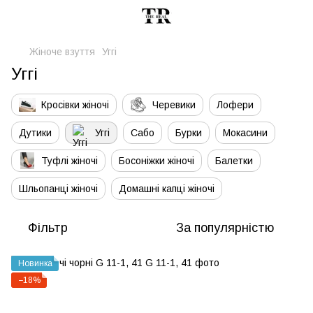
Жіноче взуття
Уггі
Уггі
Кросівки жіночі
Черевики
Лофери
Дутики
Уггі
Сабо
Бурки
Мокасини
Туфлі жіночі
Босоніжки жіночі
Балетки
Шльопанці жіночі
Домашні капці жіночі
Фільтр
За популярністю
Новинка
−18%