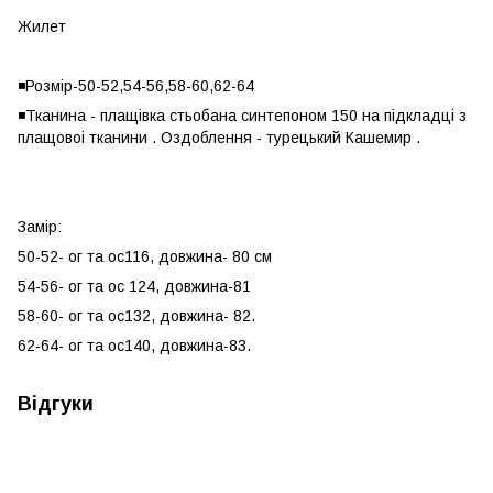
Жилет
◾️Розмір-50-52,54-56,58-60,62-64
◾️Тканина - плащівка стьобана синтепоном 150 на підкладці з
плащовоі тканини . Оздоблення - турецький Кашемир .
Замір:
50-52- ог та ос116, довжина- 80 см
54-56- ог та ос 124, довжина-81
58-60- ог та ос132, довжина- 82.
62-64- ог та ос140, довжина-83.
Відгуки