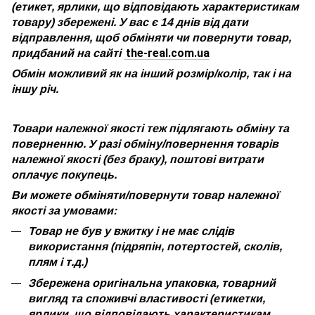
(етикет, ярлики, що відповідають характеристикам
товару) збережені. У вас є 14 днів від дати
відправлення, щоб обміняти чи повернути товар,
the-real.com.ua
придбаний на сайті
Обмін можливий як на інший розмір/колір, так і на
іншу річ.
Товари належної якості теж підлягають обміну та
поверненню. У разі обміну/повернення товарів
належної якості (без браку), поштові витрати
оплачує покупець.
Ви можете обміняти/повернути товар належної
якості за умовами:
Товар не був у вжитку і не має слідів
використання (підряпін, потертостей, сколів,
плям і т.д.)
Збережена оригінальна упаковка, товарний
вигляд та споживчі властивості (етикетки,
ярлики, що відповідають характеристикам