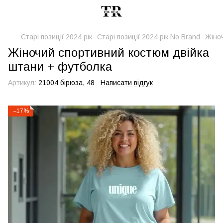
Старі позиції 2024 рік
Старі позиції 2024 рік No Brand
Жіно
Жіночий спортивний костюм двійка
штани + футболка
Артикул:
21004 бірюза, 48
Написати відгук
−17%