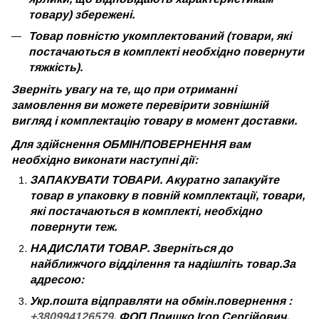
товару) збережені.
Товар повністю укомплектований (товари, які
постачаються в комплекті необхідно повернути
тяжкість).
Зверніть увагу на те, що при отриманні
замовлення ви можете перевірити зовнішній
вигляд і комплектацію товару в момент доставки.
Для здійснення ОБМІН/ПОВЕРНЕННЯ вам
необхідно виконати наступні дії:
ЗАПАКУВАТИ ТОВАРИ. Акуратно запакуйте
товар в упаковку в повній комплектації, товари,
які постачаються в комплекті, необхідно
повернути теж.
НАДИСЛАТИ ТОВАР. Зверніться до
найближчого відділення та надішліть товар.За
адресою:
Укр.пошта відправляти на обмін.повернення :
+380994126579
, ФОП Пришко Ігор Сергійович,