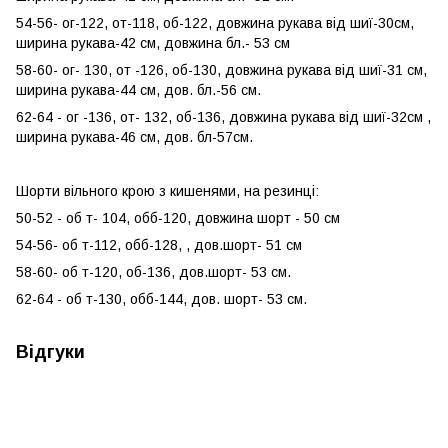
54-56- ог-122, от-118, об-122, довжина рукава від шиї-30см,
ширина рукава-42 см, довжина бл.- 53 см
58-60- ог- 130, от -126, об-130, довжина рукава від шиї-31 см,
ширина рукава-44 см, дов. бл.-56 см.
62-64 - ог -136, от- 132, об-136, довжина рукава від шиї-32см ,
ширина рукава-46 см, дов. бл-57см.
Шорти вільного крою з кишенями, на резинці:
50-52 - об т- 104, обб-120, довжина шорт - 50 см
54-56- об т-112, обб-128, , дов.шорт- 51 см
58-60- об т-120, об-136, дов.шорт- 53 см.
62-64 - об т-130, обб-144, дов. шорт- 53 см.
Відгуки