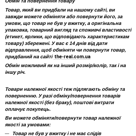
Обмін та повернення товару
Товар, який ви придбали на нашому сайті, ви
завжди можете обміняти або повернути його, за
умови, що товар не був у вжитку, а оригінальна
упаковка, товарний вигляд та споживчі властивості
(етикет, ярлики, що відповідають характеристикам
товару) збережені. У вас є 14 днів від дати
відправлення, щоб обміняти чи повернути товар,
the-real.com.ua
придбаний на сайті
Обмін можливий як на інший розмір/колір, так і на
іншу річ.
Товари належної якості теж підлягають обміну та
поверненню. У разі обміну/повернення товарів
належної якості (без браку), поштові витрати
оплачує покупець.
Ви можете обміняти/повернути товар належної
якості за умовами:
Товар не був у вжитку і не має слідів