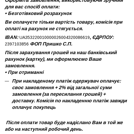
Оформіть замовлення, використовуючи зручний
для вас спосіб оплати:
•
Безготівковий розрахунок
Ви оплачуєте тільки вартість товару, комісія при
оплаті на рахунок не стягується.
IBAN:
, ЄДРПОУ:
UA353220010000026004320086619
ФОП Пришко С.П.
2397103856
Після зарахування грошей на наш банківський
рахунок (картку), ми оформлюємо Ваше
замовлення.
•
При отриманні
При накладеному платіж одержувач оплачує:
своє замовлення + 2% від загальної суми
замовлення (за пересилання грошей) +
доставку. Комісія по накладенню платіж завжди
оплачує покупець
Після оплати товар буде надіслано Вам в той же
або на наступний робочий день.