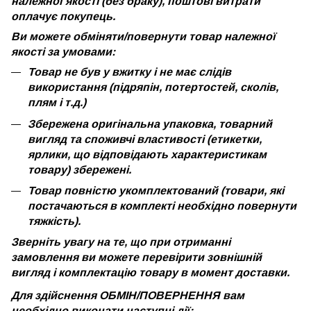
належної якості (без браку), поштові витрати
оплачує покупець.
Ви можете обміняти/повернути товар належної
якості за умовами:
Товар не був у вжитку і не має слідів
використання (підряпін, потертостей, сколів,
плям і т.д.)
Збережена оригінальна упаковка, товарний
вигляд та споживчі властивості (етикетки,
ярлики, що відповідають характеристикам
товару) збережені.
Товар повністю укомплектований (товари, які
постачаються в комплекті необхідно повернути
тяжкість).
Зверніть увагу на те, що при отриманні
замовлення ви можете перевірити зовнішній
вигляд і комплектацію товару в момент доставки.
Для здійснення ОБМІН/ПОВЕРНЕННЯ вам
необхідно виконати наступні дії: