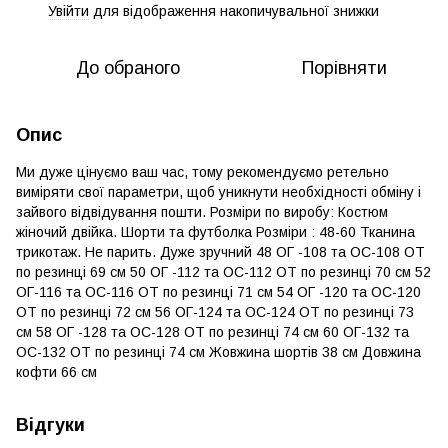
Увійти
для відображення накопичувальної знижки
%
До обраного
Порівняти
Опис
Ми дуже цінуємо ваш час, тому рекомендуємо ретельно
виміряти свої параметри, щоб уникнути необхідності обміну і
зайвого відвідування пошти. Розміри по виробу: Костюм
жіночий двійка. Шорти та футболка Розміри : 48-60 Тканина
трикотаж. Не парить. Дуже зручний 48 ОГ -108 та ОС-108 ОТ
по резинці 69 см 50 ОГ -112 та ОС-112 ОТ по резинці 70 см 52
ОГ-116 та ОС-116 ОТ по резинці 71 см 54 ОГ -120 та ОС-120
ОТ по резинці 72 см 56 ОГ-124 та ОС-124 ОТ по резинці 73
см 58 ОГ -128 та ОС-128 ОТ по резинці 74 см 60 ОГ-132 та
ОС-132 ОТ по резинці 74 см Жовжина шортів 38 см Довжина
кофти 66 см
Відгуки