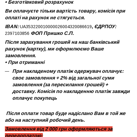
•
Безготівковий розрахунок
Ви оплачуєте тільки вартість товару, комісія при
оплаті на рахунок не стягується.
IBAN:
, ЄДРПОУ:
UA353220010000026004320086619
ФОП Пришко С.П.
2397103856
Після зарахування грошей на наш банківський
рахунок (картку), ми оформлюємо Ваше
замовлення.
•
При отриманні
При накладеному платіж одержувач оплачує:
своє замовлення + 2% від загальної суми
замовлення (за пересилання грошей) +
доставку. Комісія по накладенню платіж завжди
оплачує покупець
Після оплати товар буде надіслано Вам в той же
або на наступний робочий день.
Замовлення від 2 000 грн оформляються за
передоплатою: