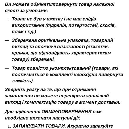
Ви можете обміняти/повернути товар належної
якості за умовами:
Товар не був у вжитку і не має слідів
використання (підряпін, потертостей, сколів,
плям і т.д.)
Збережена оригінальна упаковка, товарний
вигляд та споживчі властивості (етикетки,
ярлики, що відповідають характеристикам
товару) збережені.
Товар повністю укомплектований (товари, які
постачаються в комплекті необхідно повернути
тяжкість).
Зверніть увагу на те, що при отриманні
замовлення ви можете перевірити зовнішній
вигляд і комплектацію товару в момент доставки.
Для здійснення ОБМІН/ПОВЕРНЕННЯ вам
необхідно виконати наступні дії:
ЗАПАКУВАТИ ТОВАРИ. Акуратно запакуйте