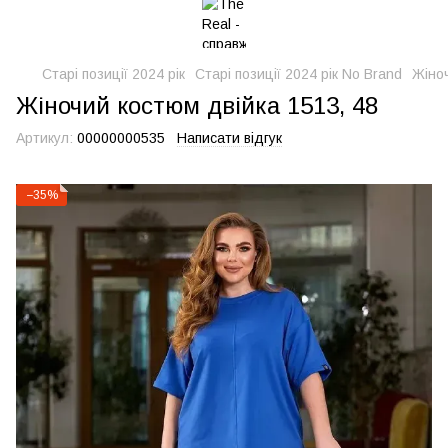
Старі позиції 2024 рік
Старі позиції 2024 рік No Brand
Жіноч
Жіночий костюм двійка 1513, 48
Артикул:
00000000535
Написати відгук
−35%