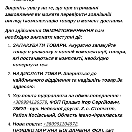
Зверніть увагу на те, що при отриманні
замовлення ви можете перевірити зовнішній
вигляд і комплектацію товару в момент доставки.
Для здійснення ОБМІН/ПОВЕРНЕННЯ вам
необхідно виконати наступні дії:
ЗАПАКУВАТИ ТОВАРИ. Акуратно запакуйте
товар в упаковку в повній комплектації, товари,
які постачаються в комплекті, необхідно
повернути теж.
НАДИСЛАТИ ТОВАР. Зверніться до
найближчого відділення та надішліть товар.За
адресою:
Укр.пошта відправляти на обмін.повернення :
+380994126579
, ФОП Пришко Ігор Сергійович,
78620 - вул. Небесної другої, 3, с. Стопчатів,
Район Косівський, Область Івано-Франківська
Нова пошта:
+380991104972
,
ПРИШКО МАР'ЯНА БОГДАНІВНА ФОП, смт