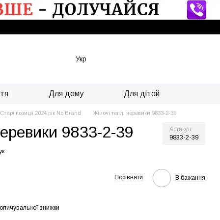
Укр
ття
Для дому
Для дітей
Старі позиції 2024 рік No Brand
Жіночі теплі черевики 9833-2-39
черевики 9833-2-39
Артикул
9833-2-39
ук
Порівняти
В бажання
опичувальної знижки