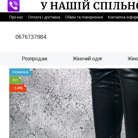
Перейти до основного контенту
Про нас
Оплата і доставка
Обмін та повернення
Контактна інфор
0676737984
Розпродаж
Жіночий одяг
Жіно
Новинка
Хіт
−14%