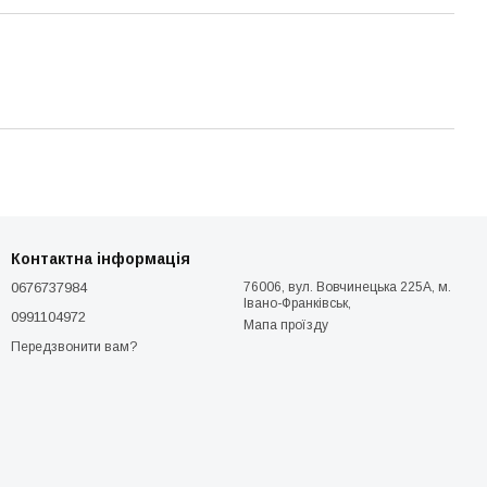
Контактна інформація
0676737984
76006, вул. Вовчинецька 225А, м.
Івано-Франківськ,
0991104972
Мапа проїзду
Передзвонити вам?