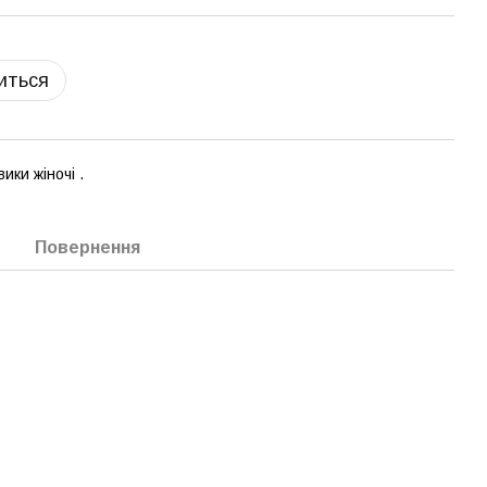
виться
ики жіночі .
Повернення