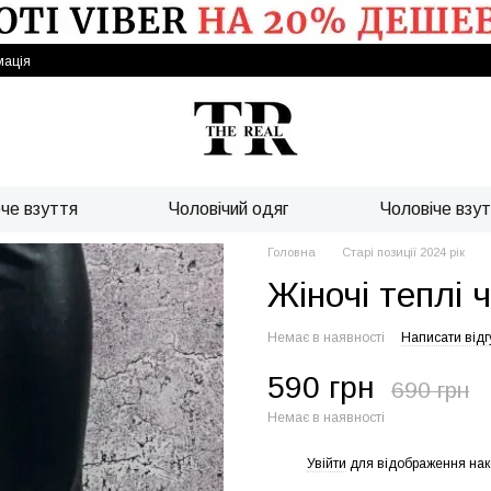
мація
че взуття
Чоловічий одяг
Чоловіче взу
Головна
Старі позиції 2024 рік
Жіночі теплі 
Немає в наявності
Написати відг
590 грн
690 грн
Немає в наявності
Увійти
для відображення нак
%