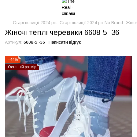
Старі позиції 2024 рік
Старі позиції 2024 рік No Brand
Жіноч
Жіночі теплі черевики 6608-5 -36
Артикул:
6608-5 -36
Написати відгук
−44%
Останній розмір