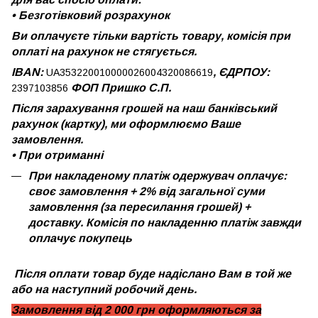
•
Безготівковий розрахунок
Ви оплачуєте тільки вартість товару, комісія при
оплаті на рахунок не стягується.
IBAN:
, ЄДРПОУ:
UA353220010000026004320086619
ФОП Пришко С.П.
2397103856
Після зарахування грошей на наш банківський
рахунок (картку), ми оформлюємо Ваше
замовлення.
•
При отриманні
При накладеному платіж одержувач оплачує:
своє замовлення + 2% від загальної суми
замовлення (за пересилання грошей) +
доставку. Комісія по накладенню платіж завжди
оплачує покупець
Після оплати товар буде надіслано Вам в той же
або на наступний робочий день.
Замовлення від 2 000 грн оформляються за