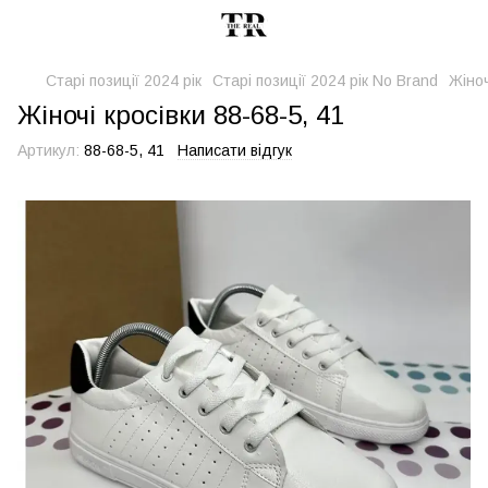
Старі позиції 2024 рік
Старі позиції 2024 рік No Brand
Жіноч
Жіночі кросівки 88-68-5, 41
Артикул:
88-68-5, 41
Написати відгук