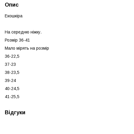
Опис
Екошкіра
На середню ніжку.
Розмір 36-41
Мало мірять на розмір
36-22,5
37-23
38-23,5
39-24
40-24,5
41-25,5
Відгуки