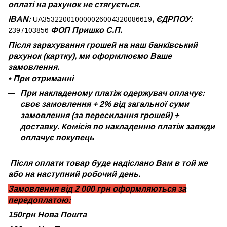
оплаті на рахунок не стягується.
IBAN:
, ЄДРПОУ:
UA353220010000026004320086619
ФОП Пришко С.П.
2397103856
Після зарахування грошей на наш банківський
рахунок (картку), ми оформлюємо Ваше
замовлення.
•
При отриманні
При накладеному платіж одержувач оплачує:
своє замовлення + 2% від загальної суми
замовлення (за пересилання грошей) +
доставку. Комісія по накладенню платіж завжди
оплачує покупець
Після оплати товар буде надіслано Вам в той же
або на наступний робочий день.
Замовлення від 2 000 грн оформляються за
передоплатою:
150грн Нова Пошта