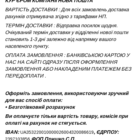
КУРʼЄРОМ КОМПАНІЇ НОВА ПОШТА
ВАРТІСТЬ ДОСТАВКИ : Для всіх замовлень доставка
рахунків отримувача згідно з тарифами НП.
ТЕРМІН ДОСТАВКИ : Відправка посилок щодня.
Очікуваний термін доставки у відділенні нової пошти
становить 1-3 дні залежно від напрямку вашого
населеного пункту.
ОПЛАТА ЗАМОВЛЕННЯ : БАНКІВСЬКОЮ КАРТОЮ У
НАС НА САЙТІ ОДРАЗУ ПІСЛЯ ОФОРМЛЕННЯ
ЗАМОВЛЕННЯ АБО НАКЛАДЕНИМ ПЛАТЕЖЕМ
БЕЗ
ПЕРЕДОПЛАТИ .
Оформіть замовлення, використовуючи зручний
для вас спосіб оплати:
•
Безготівковий розрахунок
Ви оплачуєте тільки вартість товару, комісія при
оплаті на рахунок не стягується.
IBAN:
, ЄДРПОУ:
UA353220010000026004320086619
ФОП Пришко С.П.
2397103856