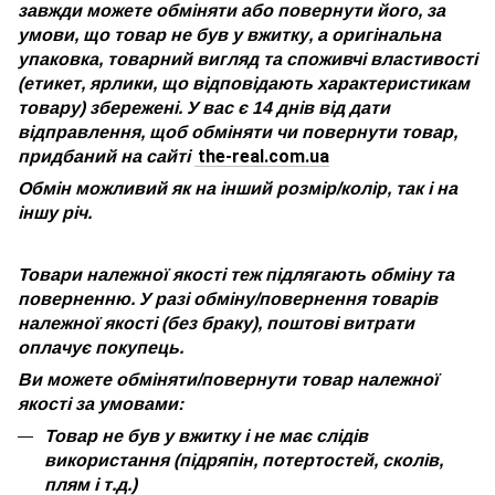
завжди можете обміняти або повернути його, за
умови, що товар не був у вжитку, а оригінальна
упаковка, товарний вигляд та споживчі властивості
(етикет, ярлики, що відповідають характеристикам
товару) збережені. У вас є 14 днів від дати
відправлення, щоб обміняти чи повернути товар,
the-real.com.ua
придбаний на сайті
Обмін можливий як на інший розмір/колір, так і на
іншу річ.
Товари належної якості теж підлягають обміну та
поверненню. У разі обміну/повернення товарів
належної якості (без браку), поштові витрати
оплачує покупець.
Ви можете обміняти/повернути товар належної
якості за умовами:
Товар не був у вжитку і не має слідів
використання (підряпін, потертостей, сколів,
плям і т.д.)