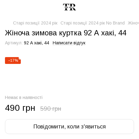
Старі позиції 2024 рік
Старі позиції 2024 рік No Brand
Жіноч
Жіноча зимова куртка 92 А хакі, 44
Артикул:
92 А хакі, 44
Написати відгук
−17%
Немає в наявності
490 грн
590 грн
Повідомити, коли з'явиться