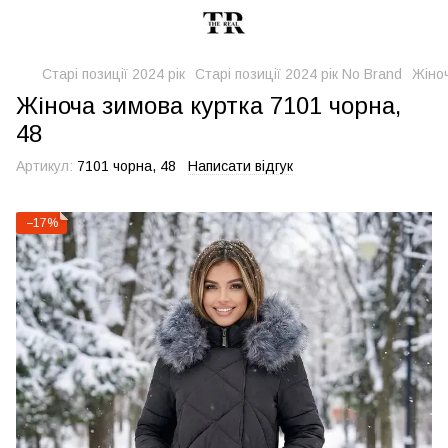
Старі позиції 2024 рік
Старі позиції 2024 рік No Brand
Жіноч
Жіноча зимова куртка 7101 чорна,
48
Артикул:
7101 чорна, 48
Написати відгук
−17%