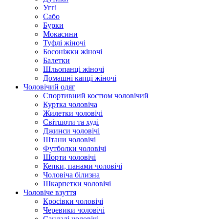
Уггі
Сабо
Бурки
Мокасини
Туфлі жіночі
Босоніжки жіночі
Балетки
Шльопанці жіночі
Домашні капці жіночі
Чоловічий одяг
Спортивний костюм чоловічий
Куртка чоловіча
Жилетки чоловічі
Світшоти та худі
Джинси чоловічі
Штани чоловічі
Футболки чоловічі
Шорти чоловічі
Кепки, панами чоловічі
Чоловіча білизна
Шкарпетки чоловічі
Чоловіче взуття
Кросівки чоловічі
Черевики чоловічі
Сандалі чоловічі