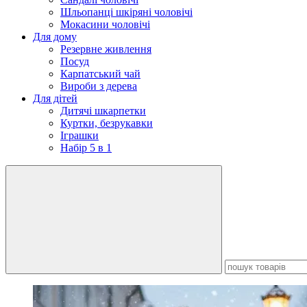
Шльопанці шкіряні чоловічі
Мокасини чоловічі
Для дому
Резервне живлення
Посуд
Карпатський чай
Вироби з дерева
Для дітей
Дитячі шкарпетки
Куртки, безрукавки
Іграшки
Набір 5 в 1