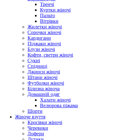
Тренчі
Куртки жіночі
Пальто
Вітрівки
Жилетки жіночі
Сорочки жіночі
Кардигани
Піджаки жіночі
Блузи жіночі
Кофти, светри жіночі
Сукні
Спідниці
Джинси жіночі
Штани жіночі
Футболки жіночі
Білизна жіноча
Домашній одяг
Халати жіночі
Велюрова піжама
Шорти
Жіноче взуття
Кросівки жіночі
Черевики
Лофери
Дутики