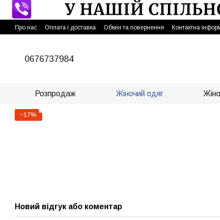
Перейти до основного контенту
Про нас
Оплата і доставка
Обмін та повернення
Контактна інфор
0676737984
Розпродаж
Жіночий одяг
Жіно
−17%
Новий відгук або коментар