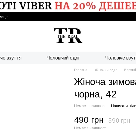
мація
че взуття
Чоловічий одяг
Чоловіче взу
Головна
Жіночий одяг
Верхні
Жіноча зимов
чорна, 42
Немає в наявності
Написати відг
490 грн
590 грн
Немає в наявності