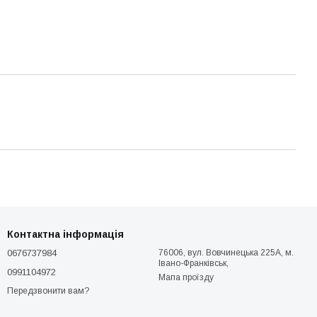
Контактна інформація
0676737984
76006, вул. Вовчинецька 225А, м.
Івано-Франківськ,
0991104972
Мапа проїзду
Передзвонити вам?