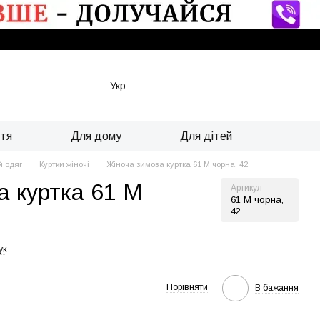
Укр
ття
Для дому
Для дітей
й одяг
Куртки жіночі
Жіноча зимова куртка 61 М чорна, 42
а куртка 61 М
Артикул
61 М чорна,
42
ук
Порівняти
В бажання