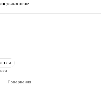
опичувальної знижки
виться
тики
Повернення