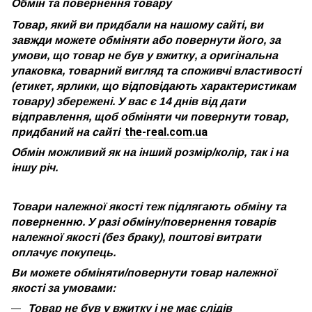
Обмін та повернення товару
Товар, який ви придбали на нашому сайті, ви
завжди можете обміняти або повернути його, за
умови, що товар не був у вжитку, а оригінальна
упаковка, товарний вигляд та споживчі властивості
(етикет, ярлики, що відповідають характеристикам
товару) збережені. У вас є 14 днів від дати
відправлення, щоб обміняти чи повернути товар,
the-real.com.ua
придбаний на сайті
Обмін можливий як на інший розмір/колір, так і на
іншу річ.
Товари належної якості теж підлягають обміну та
поверненню. У разі обміну/повернення товарів
належної якості (без браку), поштові витрати
оплачує покупець.
Ви можете обміняти/повернути товар належної
якості за умовами:
Товар не був у вжитку і не має слідів