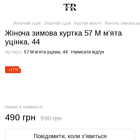
Жіночий одяг
Верхній одяг
Куртки жіночі
Жіноча зимова ку
Жіноча зимова куртка 57 М мʼята
уцінка, 44
Артикул:
57 М мʼята уцінка, 44
Написати відгук
−17%
Немає в наявності
490 грн
590 грн
Повідомити, коли з'явиться