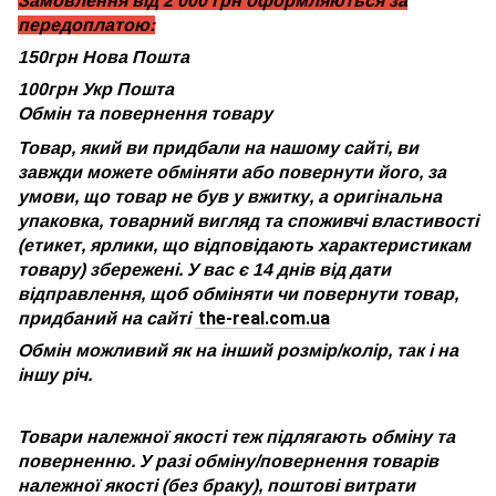
Замовлення від 2 000 грн оформляються за
передоплатою:
150грн Нова Пошта
100грн Укр Пошта
Обмін та повернення товару
Товар, який ви придбали на нашому сайті, ви
завжди можете обміняти або повернути його, за
умови, що товар не був у вжитку, а оригінальна
упаковка, товарний вигляд та споживчі властивості
(етикет, ярлики, що відповідають характеристикам
товару) збережені. У вас є 14 днів від дати
відправлення, щоб обміняти чи повернути товар,
the-real.com.ua
придбаний на сайті
Обмін можливий як на інший розмір/колір, так і на
іншу річ.
Товари належної якості теж підлягають обміну та
поверненню. У разі обміну/повернення товарів
належної якості (без браку), поштові витрати