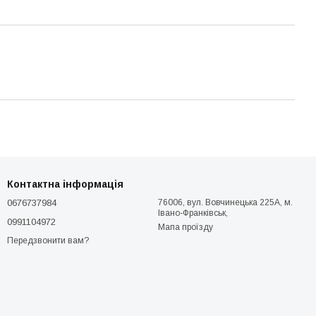
Контактна інформація
0676737984
76006, вул. Вовчинецька 225А, м.
Івано-Франківськ,
0991104972
Мапа проїзду
Передзвонити вам?