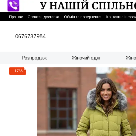
Перейти до основного контенту
Про нас
Оплата і доставка
Обмін та повернення
Контактна інфор
0676737984
Розпродаж
Жіночий одяг
Жіно
−17%