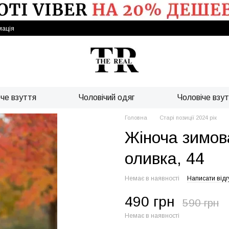
мація
че взуття
Чоловічий одяг
Чоловіче взу
Головна
Старі позиції 2024 рік
Жіноча зимов
оливка, 44
Немає в наявності
Написати відг
490 грн
590 грн
Немає в наявності