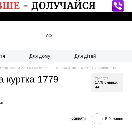
Укр
ття
Для дому
Для дітей
Старі позиції 2024 рік No Brand
Жіноча зимова куртка 1779 оливка, 44
а куртка 1779
Артикул
1779 оливка,
44
ук
Порівняти
В бажання