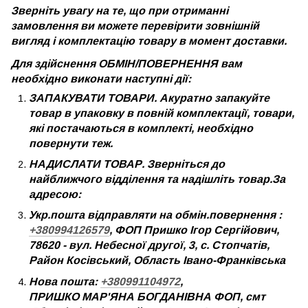
Зверніть увагу на те, що при отриманні
замовлення ви можете перевірити зовнішній
вигляд і комплектацію товару в момент доставки.
Для здійснення ОБМІН/ПОВЕРНЕННЯ вам
необхідно виконати наступні дії:
ЗАПАКУВАТИ ТОВАРИ. Акуратно запакуйте
товар в упаковку в повній комплектації, товари,
які постачаються в комплекті, необхідно
повернути теж.
НАДИСЛАТИ ТОВАР. Зверніться до
найближчого відділення та надішліть товар.За
адресою:
Укр.пошта відправляти на обмін.повернення :
+380994126579
, ФОП Пришко Ігор Сергійович,
78620 - вул. Небесної другої, 3, с. Стопчатів,
Район Косівський, Область Івано-Франківська
Нова пошта:
+380991104972
,
ПРИШКО МАР'ЯНА БОГДАНІВНА ФОП, смт