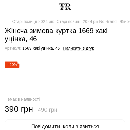
Старі позиції 2024 рік
Старі позиції 2024 рік No Brand
Жіноч
Жіноча зимова куртка 1669 хакі
уцінка, 46
Артикул:
1669 хакі уцінка, 46
Написати відгук
−20%
Немає в наявності
390 грн
490 грн
Повідомити, коли з'явиться