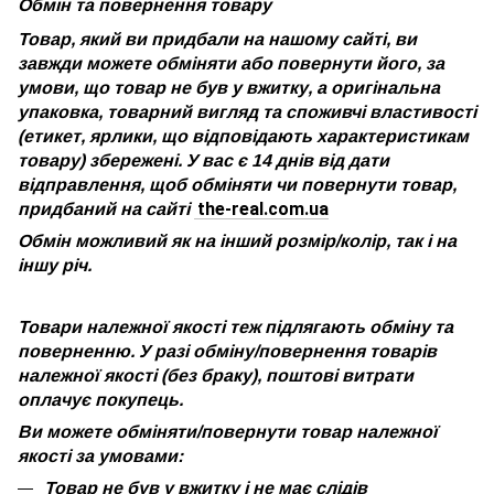
Обмін та повернення товару
Товар, який ви придбали на нашому сайті, ви
завжди можете обміняти або повернути його, за
умови, що товар не був у вжитку, а оригінальна
упаковка, товарний вигляд та споживчі властивості
(етикет, ярлики, що відповідають характеристикам
товару) збережені. У вас є 14 днів від дати
відправлення, щоб обміняти чи повернути товар,
the-real.com.ua
придбаний на сайті
Обмін можливий як на інший розмір/колір, так і на
іншу річ.
Товари належної якості теж підлягають обміну та
поверненню. У разі обміну/повернення товарів
належної якості (без браку), поштові витрати
оплачує покупець.
Ви можете обміняти/повернути товар належної
якості за умовами:
Товар не був у вжитку і не має слідів