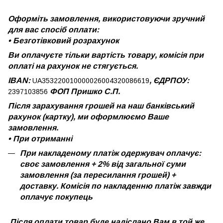
Оформіть замовлення, використовуючи зручний
для вас спосіб оплати:
•
Безготівковий розрахунок
Ви оплачуєте тільки вартість товару, комісія при
оплаті на рахунок не стягується.
IBAN:
, ЄДРПОУ:
UA353220010000026004320086619
ФОП Пришко С.П.
2397103856
Після зарахування грошей на наш банківський
рахунок (картку), ми оформлюємо Ваше
замовлення.
•
При отриманні
При накладеному платіж одержувач оплачує:
своє замовлення + 2% від загальної суми
замовлення (за пересилання грошей) +
доставку. Комісія по накладенню платіж завжди
оплачує покупець
Після оплати товар буде надіслано Вам в той же