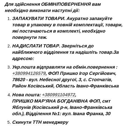
Для здійснення ОБМІН/ПОВЕРНЕННЯ вам
необхідно виконати наступні дії:
ЗАПАКУВАТИ ТОВАРИ. Акуратно запакуйте
товар в упаковку в повній комплектації, товари,
які постачаються в комплекті, необхідно
повернути теж.
НАДИСЛАТИ ТОВАР. Зверніться до
найближчого відділення та надішліть товар.За
адресою:
Укр.пошта відправляти на обмін.повернення :
+380994126579
, ФОП Пришко Ігор Сергійович,
78620 - вул. Небесної другої, 3, с. Стопчатів,
Район Косівський, Область Івано-Франківська
Нова пошта:
+380991104972
,
ПРИШКО МАР'ЯНА БОГДАНІВНА ФОП, смт
Яблунів (Косівський р-н, Івано-Франківська
обл.), Відділення №1: вул. Івана Франка, 30
Скинути ТТН менеджеру