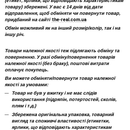
(етикет, ярлики, що відповідають характеристикам
товару) збережені. У вас є 14 днів від дати
відправлення, щоб обміняти чи повернути товар,
the-real.com.ua
придбаний на сайті
Обмін можливий як на інший розмір/колір, так і на
іншу річ.
Товари належної якості теж підлягають обміну та
поверненню. У разі обміну/повернення товарів
належної якості (без браку), поштові витрати
оплачує покупець.
Ви можете обміняти/повернути товар належної
якості за умовами:
Товар не був у вжитку і не має слідів
використання (підряпін, потертостей, сколів,
плям і т.д.)
Збережена оригінальна упаковка, товарний
вигляд та споживчі властивості (етикетки,
ярлики, що відповідають характеристикам