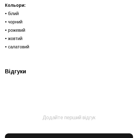
Кольори:
• білий
• чорний
• рожевий
• жовтий
• салатовий
Відгуки
Додайте перший відгук