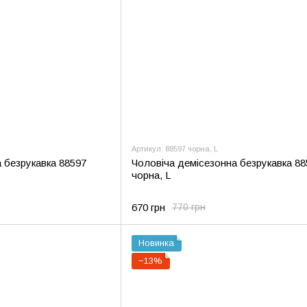
Артикул: 88597 чорна, L
 безрукавка 88597
Чоловіча демісезонна безрукавка 88
чорна, L
670 грн
770 грн
Новинка
−13%