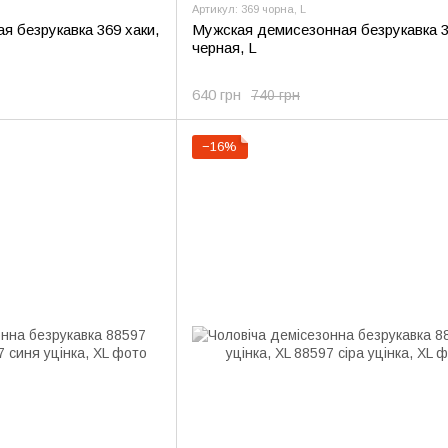
Артикул: 369 чорна, L
 безрукавка 369 хаки,
Мужская демисезонная безрукавка 
черная, L
640 грн
740 грн
−16%