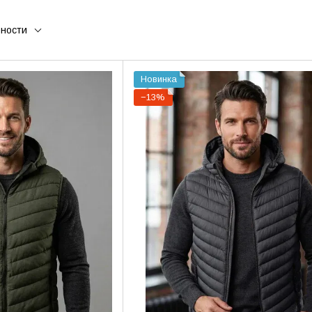
рности
Новинка
−13%