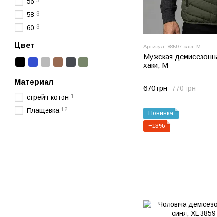
3
56
3
58
3
60
Цвет
Артикул: 88597 хакі, M
Мужская демисезонна
хаки, M
Материал
670 грн
770 грн
1
стрейч-котон
12
Плащевка
Новинка
−13%