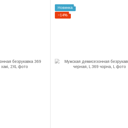
Новинка
−14%