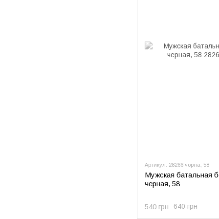
Артикул: 28266 чорна, 58
Мужская батальная б
черная, 58
540 грн
640 грн