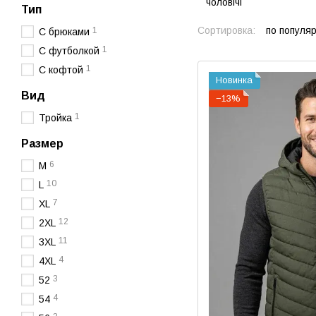
Тип
Сортировка:
по популя
1
С брюками
1
С футболкой
1
С кофтой
Новинка
Вид
−13%
1
Тройка
Размер
6
M
10
L
7
XL
12
2XL
11
3XL
4
4XL
3
52
4
54