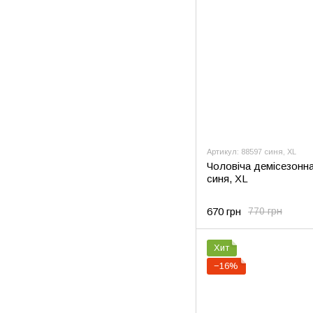
Артикул: 88597 синя, XL
Чоловіча демісезонна
синя, XL
670 грн
770 грн
Хит
−16%