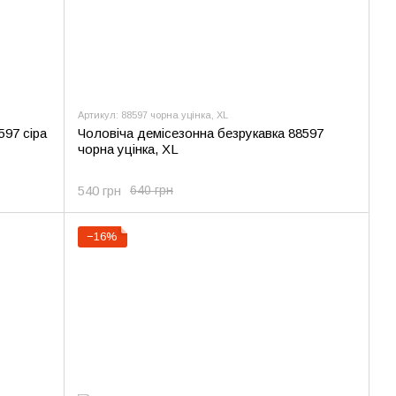
Артикул: 88597 чорна уцінка, XL
597 сіра
Чоловіча демісезонна безрукавка 88597
чорна уцінка, XL
540 грн
640 грн
−16%