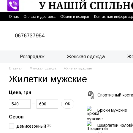
Перейти к основному контенту
О нас
Оплата и доставка
Обмен и возврат
Контактная информац
0676737984
Розпродаж
Женская одежда
Же
Главная
Мужская одежда
Жилетки мужские
Жилетки мужские
Цена, грн
Спортивный кост
От Цена, грн
До Цена, грн
OK
Брюки мужские
Сезон
Шкарпетки чоловіч
20
Демисезонный