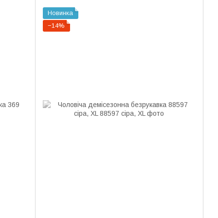
Новинка
−14%