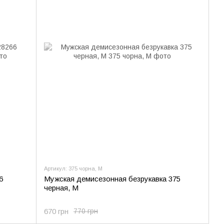
Артикул: 375 чорна, M
6
Мужская демисезонная безрукавка 375
черная, M
670 грн
770 грн