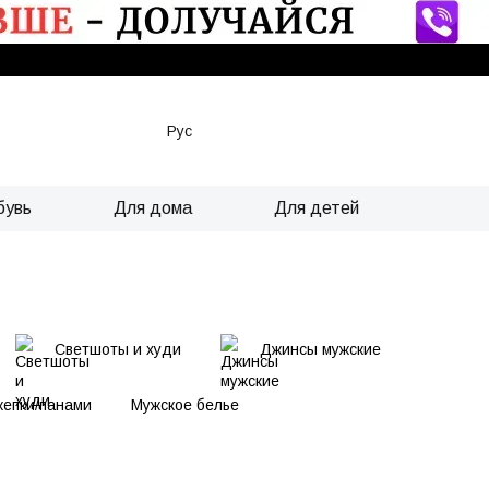
Рус
бувь
Для дома
Для детей
Светшоты и худи
Джинсы мужские
кепки/панами
Мужское белье