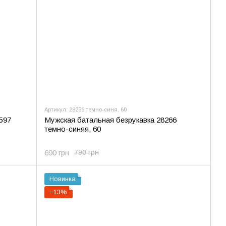
Артикул: 28266 темно-синя, 60
597
Мужская батальная безрукавка 28266
темно-синяя, 60
690 грн
790 грн
Новинка
−13%