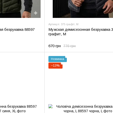
Артикул: 375 графіт, M
я безрукавка 88597
Мужская демисезонная безрукавка 
графит, M
670 грн
770 грн
Новинка
−13%