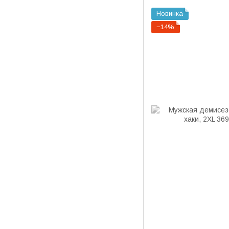
Новинка
−14%