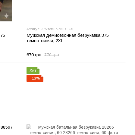
Артикул: 375 темно-синя, 2XL
375
Мужская демисезонная безрукавка 375
темно-синяя, 2XL
670 грн
770 грн
Хит
−13%