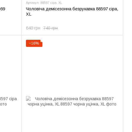
Артикул: 88597 сіра, XL
369
Чоловіча демісезонна безрукавка 88597 сіра,
XL
640 грн
740 грн
−16%