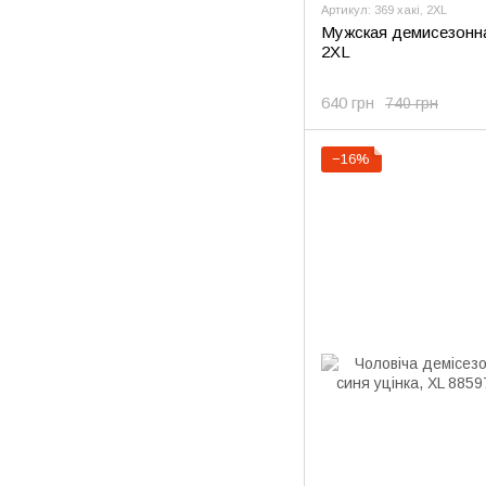
Артикул: 369 хакі, 2XL
Мужская демисезонная
2XL
640 грн
740 грн
−16%