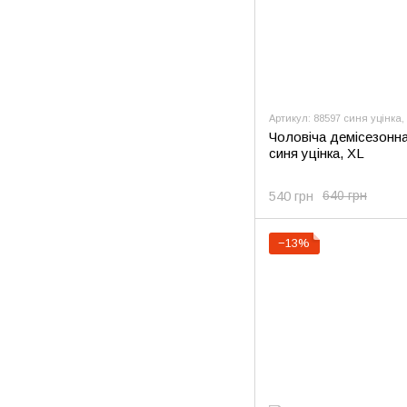
Артикул: 88597 синя уцінка,
Чоловіча демісезонна
синя уцінка, XL
540 грн
640 грн
−13%