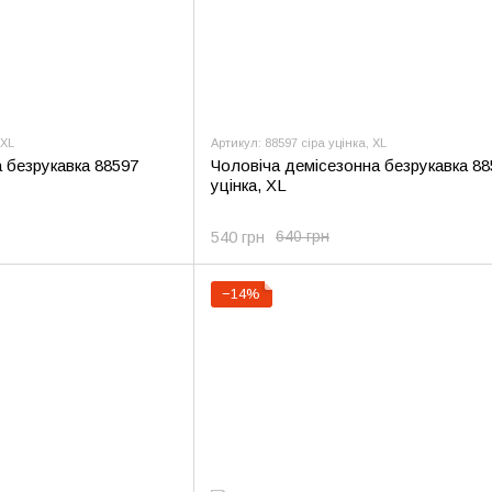
 XL
Артикул: 88597 сіра уцінка, XL
 безрукавка 88597
Чоловіча демісезонна безрукавка 88
уцінка, XL
540 грн
640 грн
−14%