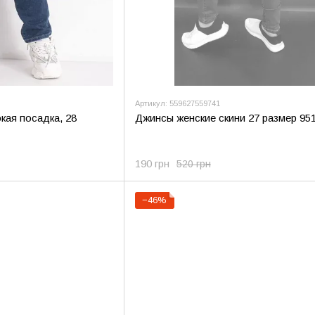
Артикул: 559627559741
кая посадка, 28
Джинсы женские скини 27 размер 951
190 грн
520 грн
−46%