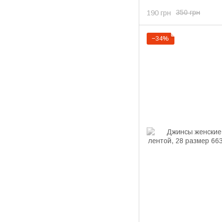
190 грн
350 грн
−34%