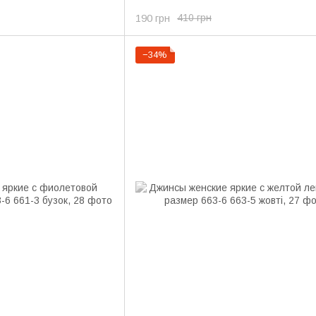
190 грн
410 грн
−34%