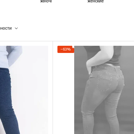
рности
−63%