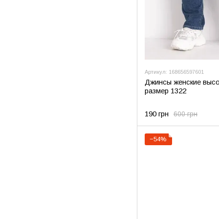
Артикул: 168656597601
Джинсы женские высо
размер 1322
190 грн
600 грн
−54%