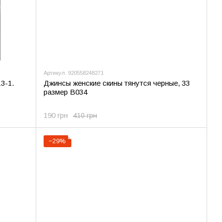
Артикул: 920558248271
3-1.
Джинсы женские скины тянутся черные, 33
размер В034
190 грн
410 грн
−29%