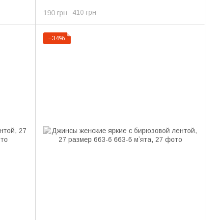
190 грн
410 грн
−34%