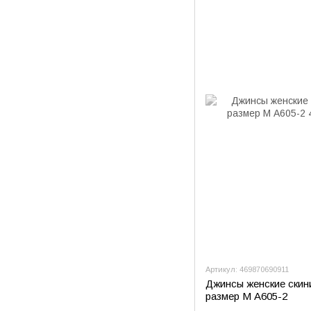
Артикул: 469870690911
Джинсы женские скини
размер M А605-2