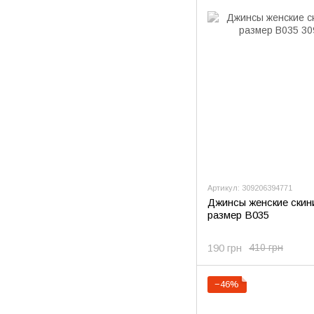
Артикул: 309206394771
Джинсы женские скини
размер В035
190 грн
410 грн
−46%