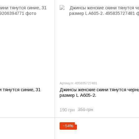
Артикул: 495835727481
 тянутся синие, 31
Джинсы женские скини тянутся черн
размер L А605-2.
190 грн
350 грн
−54%