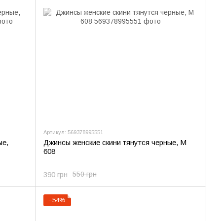
Артикул: 569378995551
ые,
Джинсы женские скини тянутся черные, M
608
390 грн
550 грн
−54%