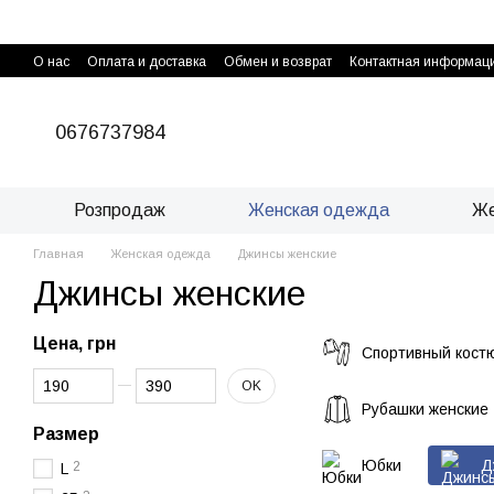
Перейти к основному контенту
О нас
Оплата и доставка
Обмен и возврат
Контактная информац
0676737984
Розпродаж
Женская одежда
Же
Главная
Женская одежда
Джинсы женские
Джинсы женские
Цена, грн
Спортивный кост
От Цена, грн
До Цена, грн
OK
Рубашки женские
Размер
Юбки
Д
2
L