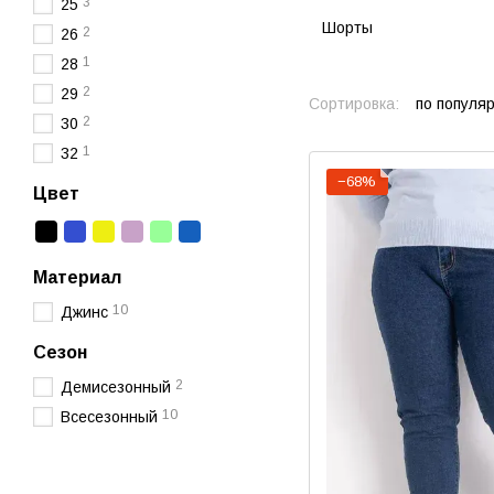
3
25
Шорты
2
26
1
28
2
29
Сортировка:
по популя
2
30
1
32
−68%
Цвет
Материал
10
Джинс
Сезон
2
Демисезонный
10
Всесезонный