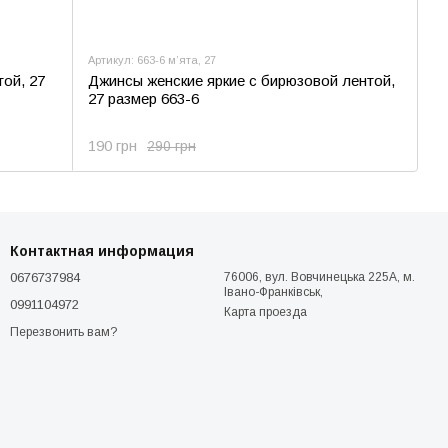
Артикул: 663-6 мʼята, 27
ой, 27
Джинсы женские яркие с бирюзовой лентой,
27 размер 663-6
190 грн
290 грн
Контактная информация
0676737984
76006, вул. Вовчинецька 225А, м.
Івано-Франківськ,
0991104972
Карта проезда
Перезвонить вам?