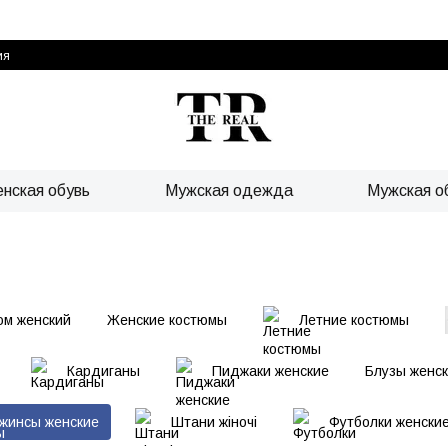
ия
нская обувь
Мужская одежда
Мужская о
юм женский
Женские костюмы
Летние костюмы
Кардиганы
Пиджаки женские
Блузы женс
жинсы женские
Штани жіночі
Футболки женски