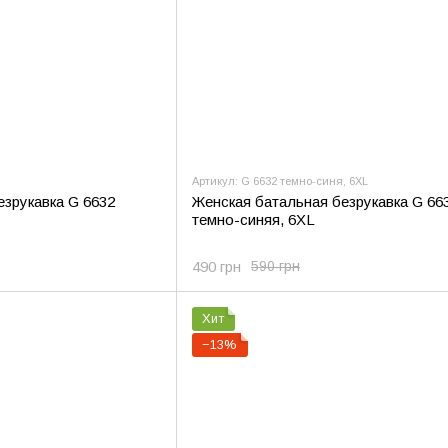
Артикул: G 6632 темно-синя, 6XL
езрукавка G 6632
Женская батальная безрукавка G 66
темно-синяя, 6XL
490 грн
590 грн
Хит
−13%