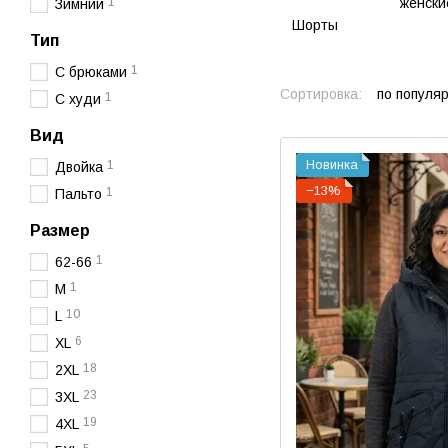
1
Зимний
Шорты
Тип
1
С брюками
Сортировка:
по популя
1
С худи
Вид
Новинка
1
Двойка
−13%
1
Пальто
Размер
1
62-66
1
M
10
L
6
XL
18
2XL
23
3XL
19
4XL