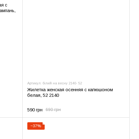
Артикул: білий на весну 2140- 52
Жилетка женская осенняя с капюшоном
белая, 52 2140
590 грн
690 грн
−37%