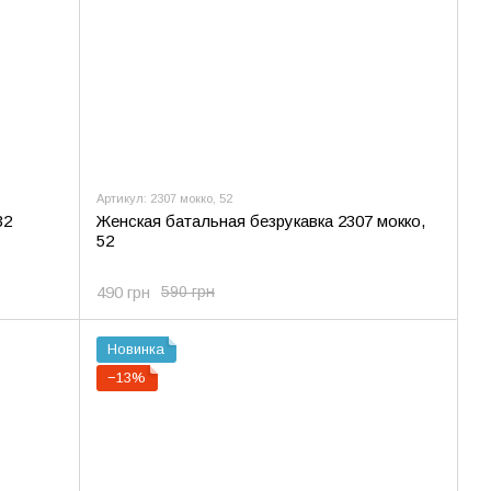
Артикул: 2307 мокко, 52
32
Женская батальная безрукавка 2307 мокко,
52
490 грн
590 грн
Новинка
−13%