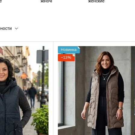
рности
Новинка
−13%