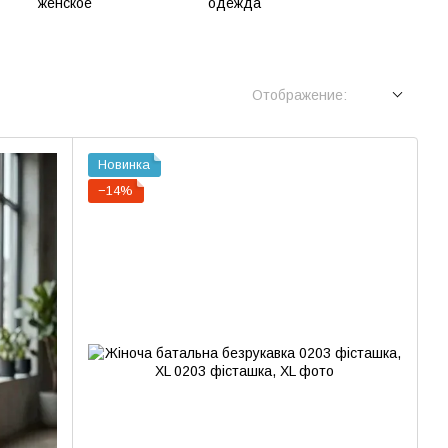
Отображение:
Новинка
−14%