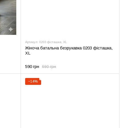
Артикул: 0203 фісташка, XL
Жіноча батальна безрукавка 0203 фісташка,
XL
590 грн
690 грн
−14%