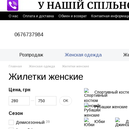
Перейти к основному контенту
О нас
Оплата и доставка
Обмен и возврат
Контактная информац
0676737984
Розпродаж
Женская одежда
Же
Главная
Женская одежда
Жилетки женские
Жилетки женские
Цена, грн
Спортивный кост
От Цена, грн
До Цена, грн
OK
Рубашки женские
Сезон
Юбки
Д
39
Демисезонный