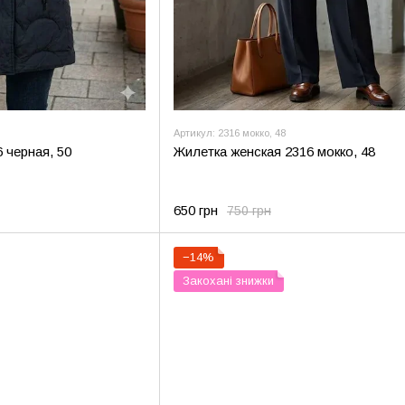
Артикул: 2316 мокко, 48
 черная, 50
Жилетка женская 2316 мокко, 48
650 грн
750 грн
−14%
Закохані знижки