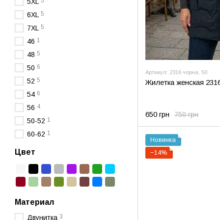
5
5XL
5
6XL
5
7XL
1
46
5
48
6
50
Артикул: 2316 чорна, 50
5
52
Жилетка женская 2316
6
54
4
56
650 грн
750 грн
1
50-52
1
60-62
Новинка
Цвет
−14%
Материал
3
Двунитка