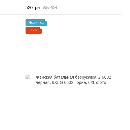
520 грн
820 грн
Новинка
−17%