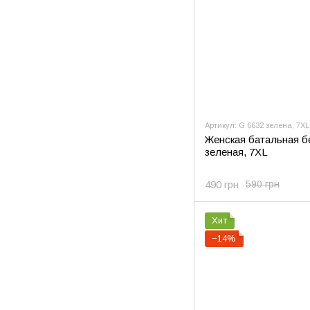
Артикул: G 6632 зелена, 7XL
Женская батальная б
зеленая, 7XL
490 грн
590 грн
Хит
−14%