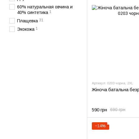
60% натуральная овчина и
1
40% синтетика
31
Плащевка
1
Экокожа
Артикул: 0203 чорна, 2XL
Жіноча батальна безр
590 грн
690 грн
−14%