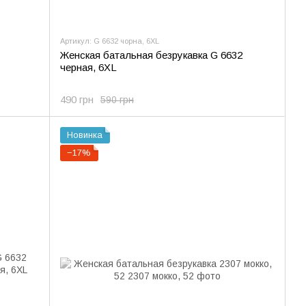
Артикул: G 6632 чорна, 6XL
Женская батальная безрукавка G 6632
черная, 6XL
490 грн
590 грн
Новинка
−17%