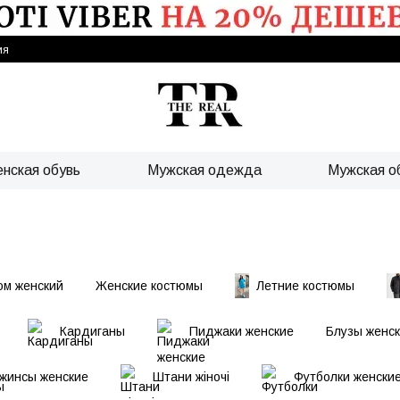
ия
нская обувь
Мужская одежда
Мужская о
юм женский
Женские костюмы
Летние костюмы
Кардиганы
Пиджаки женские
Блузы женс
жинсы женские
Штани жіночі
Футболки женски