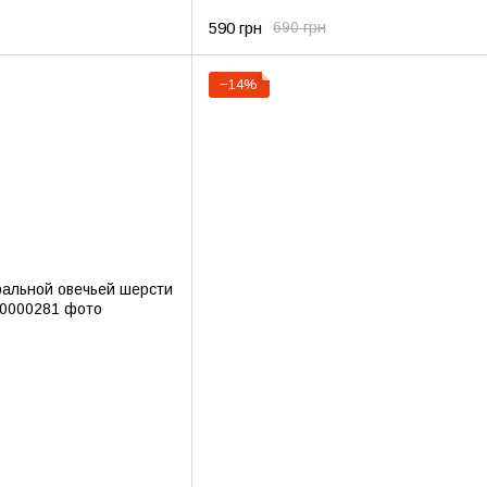
590 грн
690 грн
−14%