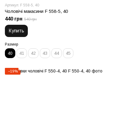
Артикул: F 558-5, 40
Чоловічі макасини F 558-5, 40
440 грн
540 грн
Купить
Размер
40
41
42
43
44
45
−19%