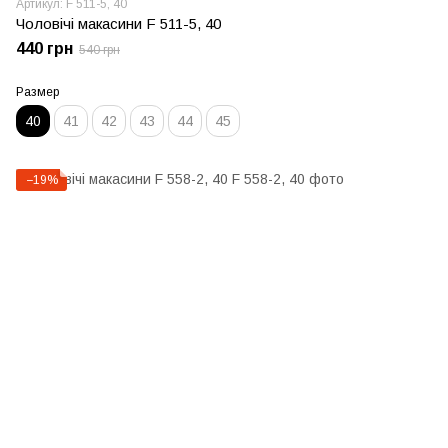
Артикул: F 511-5, 40
Чоловічі макасини F 511-5, 40
440 грн
540 грн
Размер
40
41
42
43
44
45
−19%