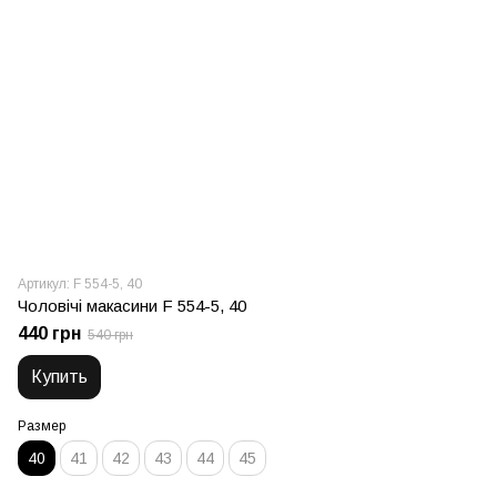
Артикул: F 554-5, 40
Чоловічі макасини F 554-5, 40
440 грн
540 грн
Купить
Размер
40
41
42
43
44
45