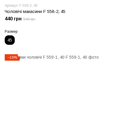
Артикул: F 558-2, 45
Чоловічі макасини F 558-2, 45
440 грн
540 грн
Размер
45
−19%