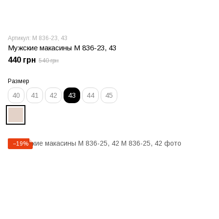
Артикул: М 836-23, 43
Мужские макасины М 836-23, 43
440 грн
540 грн
Размер
40
41
42
43
44
45
−19%