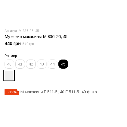
Артикул: М 836-26, 45
Мужские макасины М 836-26, 45
440 грн
540 грн
Размер
40
41
42
43
44
45
−19%