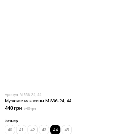
Артикул: М 836-24, 44
Мужские макасины М 836-24, 44
440 грн
540 грн
Размер
40
41
42
43
44
45