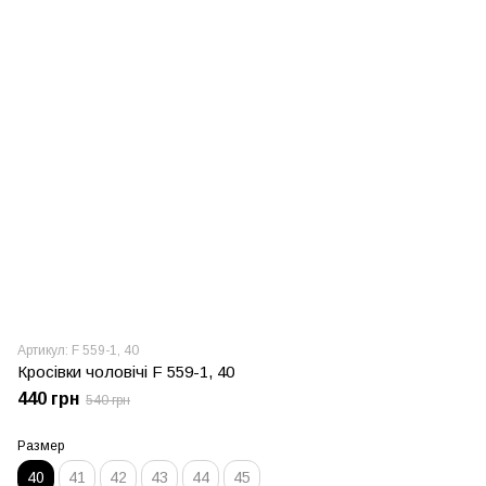
Артикул: F 559-1, 40
Кросівки чоловічі F 559-1, 40
440 грн
540 грн
Размер
40
41
42
43
44
45