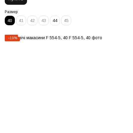
Размер
40
41
42
43
44
45
−19%