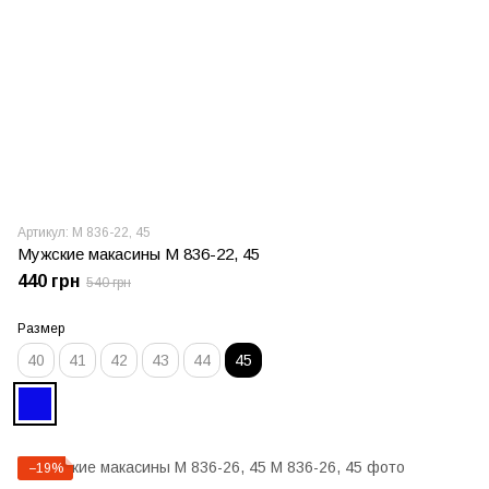
Артикул: М 836-22, 45
Мужские макасины М 836-22, 45
440 грн
540 грн
Размер
40
41
42
43
44
45
−19%