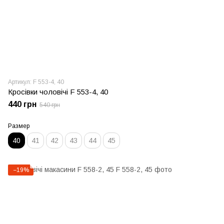
Артикул: F 553-4, 40
Кросівки чоловічі F 553-4, 40
440 грн
540 грн
Размер
40
41
42
43
44
45
−19%