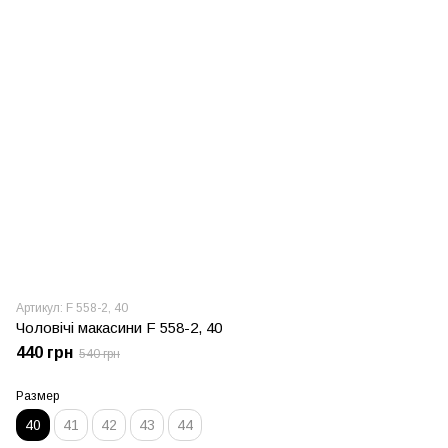
Артикул: F 558-2, 40
Чоловічі макасини F 558-2, 40
440 грн
540 грн
Размер
40
41
42
43
44