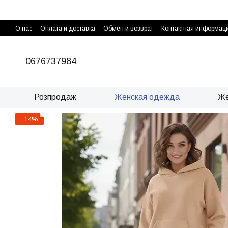
Перейти к основному контенту
О нас
Оплата и доставка
Обмен и возврат
Контактная информац
0676737984
Розпродаж
Женская одежда
Же
−14%