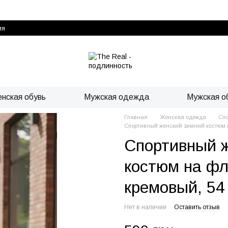
ия
нская обувь
Мужская одежда
Мужская о
Главная
Женская одежда
Спо
Спортивный женский зимний костюм н
Спортивный 
костюм на фл
кремовый, 54
Нет в наличии
Оставить отзыв