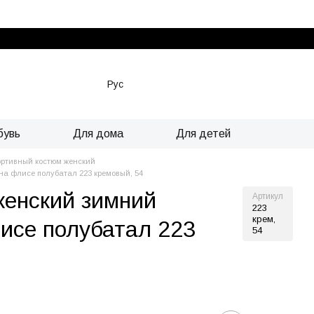
Рус
бувь
Для дома
Для детей
ртивный костюм женский
а флисе полубатал 223 кремовый, 54
женский зимний
Артикул
223
крем,
исе полубатал 223
54