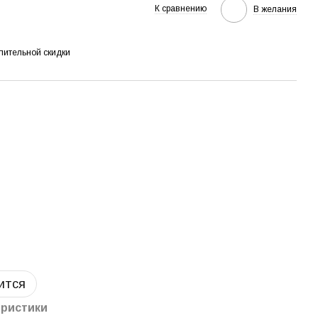
К сравнению
В желания
пительной скидки
ится
еристики