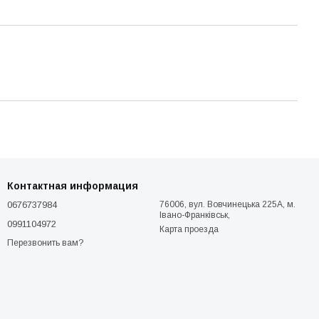
Контактная информация
0676737984
76006, вул. Вовчинецька 225А, м.
Івано-Франківськ,
0991104972
Карта проезда
Перезвонить вам?