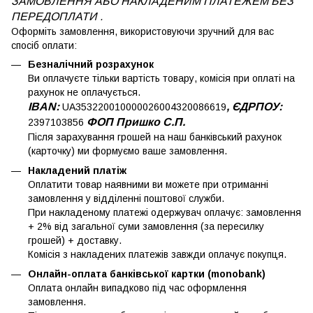
ЗАМОВЛЕННЯ АБО НАКЛАДЕНИМ ПЛАТЕЖЕМ
БЕЗ
ПЕРЕДОПЛАТИ .
Оформіть замовлення, використовуючи зручний для вас
спосіб оплати:
Безналічний розрахунок
Ви оплачуєте тільки вартість товару, комісія при оплаті на
рахунок не оплачується.
IBAN:
, ЄДРПОУ:
UA353220010000026004320086619
ФОП Пришко С.П.
2397103856
Після зарахування грошей на наш банківський рахунок
(карточку) ми формуємо ваше замовлення.
Накладений платіж
Оплатити товар наявними ви можете при отриманні
замовлення у відділенні поштової служби.
При накладеному платежі одержувач оплачує: замовлення
+ 2% від загальної суми замовлення (за пересилку
грошей) + доставку.
Комісія з накладених платежів завжди оплачує покупця.
Онлайн-оплата банківської картки (monobank)
Оплата онлайн випадково під час оформлення
замовлення.