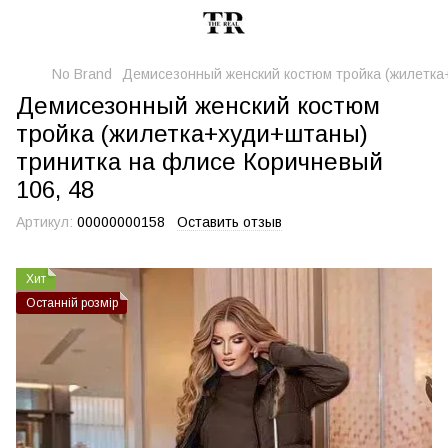
No Brand
Демисезонный женский костюм тройка (жилетка
Демисезонный женский костюм
тройка (жилетка+худи+штаны)
тринитка на флисе Коричневый
106, 48
Артикул:
00000000158
Оставить отзыв
Хит
Останній розмір