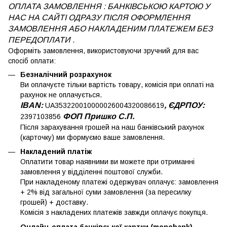
ОПЛАТА ЗАМОВЛЕННЯ : БАНКІВСЬКОЮ КАРТОЮ У
НАС НА САЙТІ ОДРАЗУ ПІСЛЯ ОФОРМЛЕННЯ
ЗАМОВЛЕННЯ АБО НАКЛАДЕНИМ ПЛАТЕЖЕМ
БЕЗ
ПЕРЕДОПЛАТИ .
Оформіть замовлення, використовуючи зручний для вас
спосіб оплати:
Безналічний розрахунок
Ви оплачуєте тільки вартість товару, комісія при оплаті на
рахунок не оплачується.
IBAN:
, ЄДРПОУ:
UA353220010000026004320086619
ФОП Пришко С.П.
2397103856
Після зарахування грошей на наш банківський рахунок
(карточку) ми формуємо ваше замовлення.
Накладений платіж
Оплатити товар наявними ви можете при отриманні
замовлення у відділенні поштової служби.
При накладеному платежі одержувач оплачує: замовлення
+ 2% від загальної суми замовлення (за пересилку
грошей) + доставку.
Комісія з накладених платежів завжди оплачує покупця.
Онлайн-оплата банківської картки (monobank)