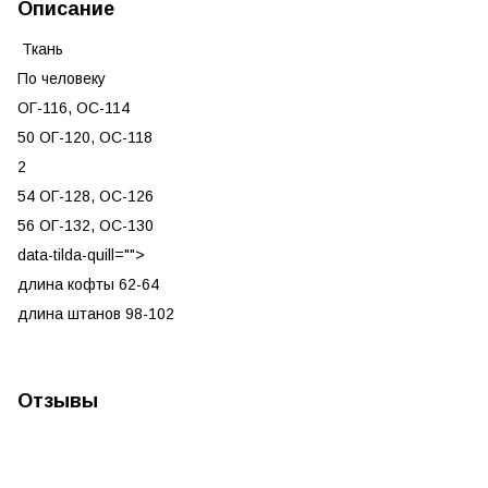
Описание
Ткань
По человеку
ОГ-116, ОС-114
50 ОГ-120, ОС-118
2
54 ОГ-128, ОС-126
56 ОГ-132, ОС-130
data-tilda-quill="">
длина кофты 62-64
длина штанов 98-102
Отзывы