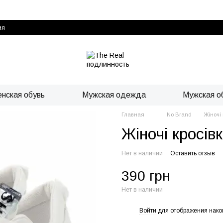
ия
нская обувь
Мужская одежда
Мужская о
Главная
No Brand
Жіночі 
Жіночі кросів
Нет в наличии
Оставить отзыв
390 грн
Нет в наличии
Войти
для отображения нако
%