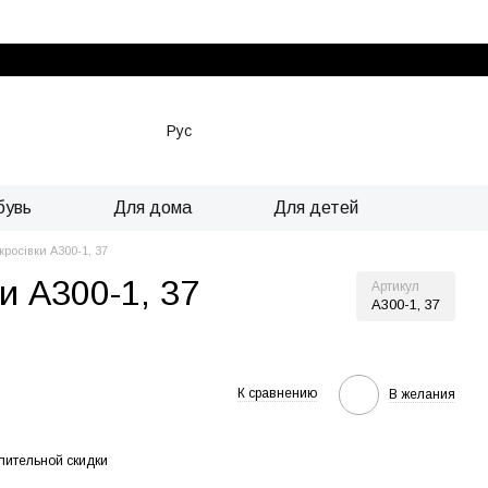
Рус
бувь
Для дома
Для детей
кросівки А300-1, 37
ки А300-1, 37
Артикул
А300-1, 37
К сравнению
В желания
пительной скидки