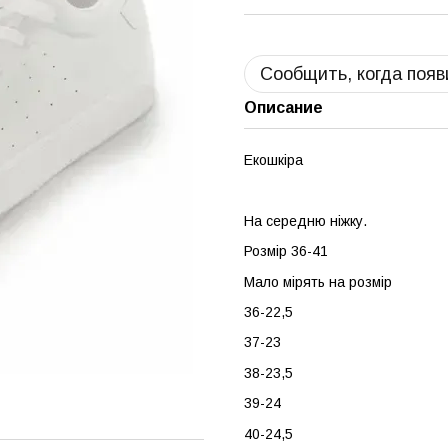
Сообщить, когда появ
Описание
Екошкіра
На середню ніжку.
Розмір 36-41
Мало мірять на розмір
36-22,5
37-23
38-23,5
39-24
40-24,5