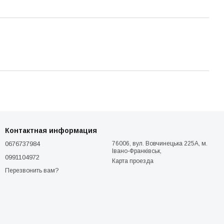
Контактная информация
0676737984
76006, вул. Вовчинецька 225А, м.
Івано-Франківськ,
0991104972
Карта проезда
Перезвонить вам?