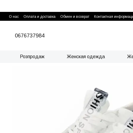
Перейти к основному контенту
О нас
Оплата и доставка
Обмен и возврат
Контактная информац
0676737984
Розпродаж
Женская одежда
Же