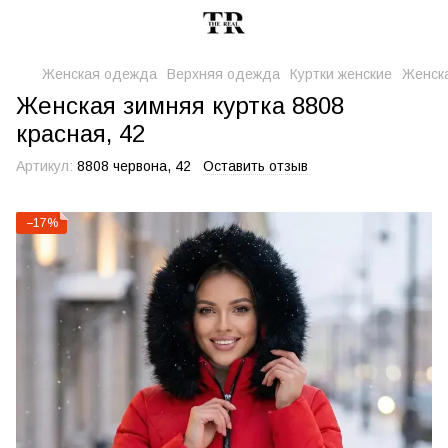
Женская одежда
Верхняя одежда
Куртки женские
Женска
Женская зимняя куртка 8808
красная, 42
Артикул:
8808 червона, 42
Оставить отзыв
−17%