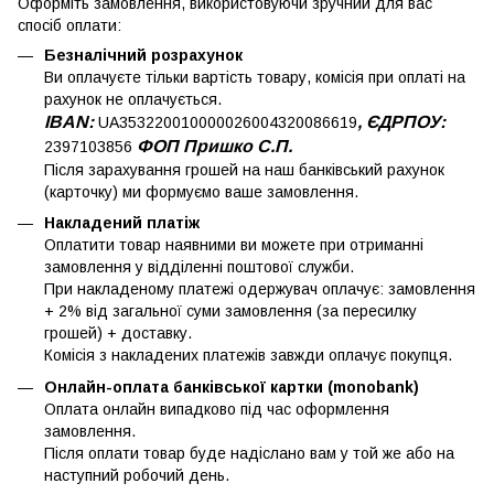
Оформіть замовлення, використовуючи зручний для вас
спосіб оплати:
Безналічний розрахунок
Ви оплачуєте тільки вартість товару, комісія при оплаті на
рахунок не оплачується.
IBAN:
, ЄДРПОУ:
UA353220010000026004320086619
ФОП Пришко С.П.
2397103856
Після зарахування грошей на наш банківський рахунок
(карточку) ми формуємо ваше замовлення.
Накладений платіж
Оплатити товар наявними ви можете при отриманні
замовлення у відділенні поштової служби.
При накладеному платежі одержувач оплачує: замовлення
+ 2% від загальної суми замовлення (за пересилку
грошей) + доставку.
Комісія з накладених платежів завжди оплачує покупця.
Онлайн-оплата банківської картки (monobank)
Оплата онлайн випадково під час оформлення
замовлення.
Після оплати товар буде надіслано вам у той же або на
наступний робочий день.