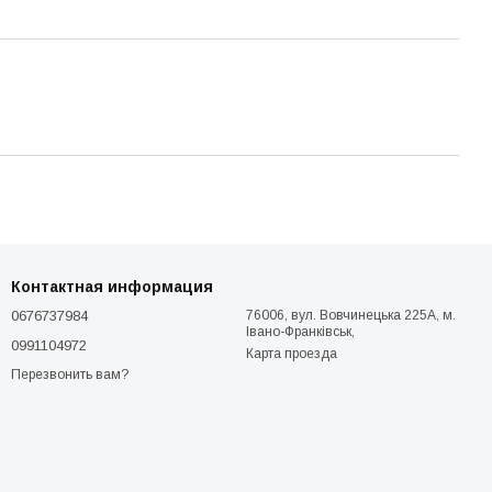
Контактная информация
0676737984
76006, вул. Вовчинецька 225А, м.
Івано-Франківськ,
0991104972
Карта проезда
Перезвонить вам?