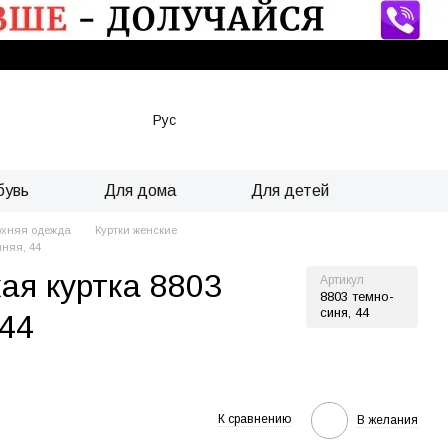
Рус
бувь
Для дома
Для детей
рхняя одежда
Куртки женские
иняя, 44
ая куртка 8803
Артикул
8803 темно-
синя, 44
 44
К сравнению
В желания