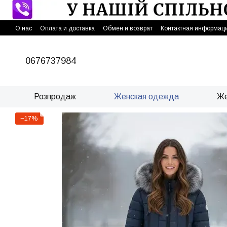
Перейти к основному контенту
О нас
Оплата и доставка
Обмен и возврат
Контактная информац
0676737984
Розпродаж
Женская одежда
Же
−17%