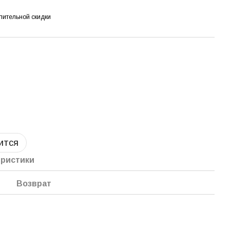
пительной скидки
ится
еристики
Возврат