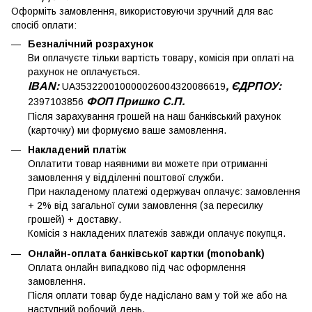
Оформіть замовлення, використовуючи зручний для вас
спосіб оплати:
Безналічний розрахунок
Ви оплачуєте тільки вартість товару, комісія при оплаті на
рахунок не оплачується.
IBAN:
, ЄДРПОУ:
UA353220010000026004320086619
ФОП Пришко С.П.
2397103856
Після зарахування грошей на наш банківський рахунок
(карточку) ми формуємо ваше замовлення.
Накладений платіж
Оплатити товар наявними ви можете при отриманні
замовлення у відділенні поштової служби.
При накладеному платежі одержувач оплачує: замовлення
+ 2% від загальної суми замовлення (за пересилку
грошей) + доставку.
Комісія з накладених платежів завжди оплачує покупця.
Онлайн-оплата банківської картки (monobank)
Оплата онлайн випадково під час оформлення
замовлення.
Після оплати товар буде надіслано вам у той же або на
наступний робочий день.