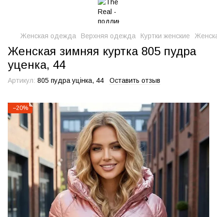
Женская одежда
Верхняя одежда
Куртки женские
Женска
Женская зимняя куртка 805 пудра
уценка, 44
Артикул:
805 пудра уцінка, 44
Оставить отзыв
−20%