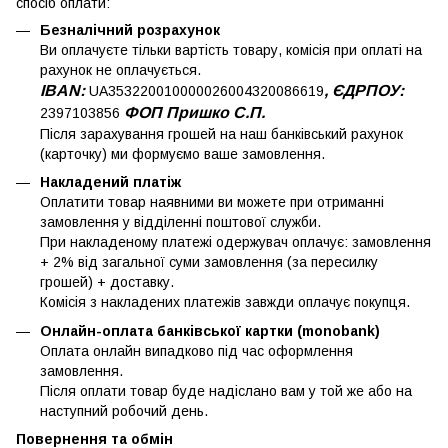
спосіб оплати:
Безналічний розрахунок
Ви оплачуєте тільки вартість товару, комісія при оплаті на
рахунок не оплачується.
IBAN:
, ЄДРПОУ:
UA353220010000026004320086619
ФОП Пришко С.П.
2397103856
Після зарахування грошей на наш банківський рахунок
(карточку) ми формуємо ваше замовлення.
Накладений платіж
Оплатити товар наявними ви можете при отриманні
замовлення у відділенні поштової служби.
При накладеному платежі одержувач оплачує: замовлення
+ 2% від загальної суми замовлення (за пересилку
грошей) + доставку.
Комісія з накладених платежів завжди оплачує покупця.
Онлайн-оплата банківської картки (monobank)
Оплата онлайн випадково під час оформлення
замовлення.
Після оплати товар буде надіслано вам у той же або на
наступний робочий день.
Повернення та обмін