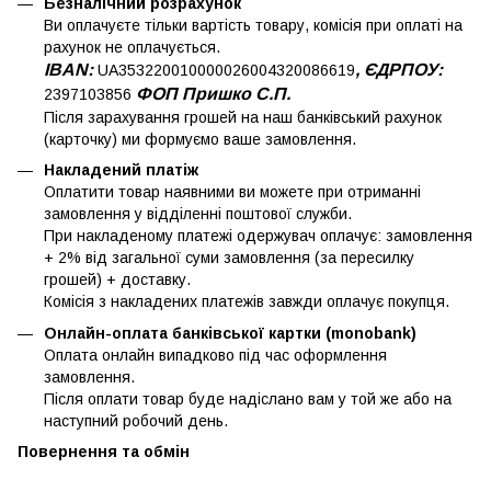
Безналічний розрахунок
Ви оплачуєте тільки вартість товару, комісія при оплаті на
рахунок не оплачується.
IBAN:
, ЄДРПОУ:
UA353220010000026004320086619
ФОП Пришко С.П.
2397103856
Після зарахування грошей на наш банківський рахунок
(карточку) ми формуємо ваше замовлення.
Накладений платіж
Оплатити товар наявними ви можете при отриманні
замовлення у відділенні поштової служби.
При накладеному платежі одержувач оплачує: замовлення
+ 2% від загальної суми замовлення (за пересилку
грошей) + доставку.
Комісія з накладених платежів завжди оплачує покупця.
Онлайн-оплата банківської картки (monobank)
Оплата онлайн випадково під час оформлення
замовлення.
Після оплати товар буде надіслано вам у той же або на
наступний робочий день.
Повернення та обмін