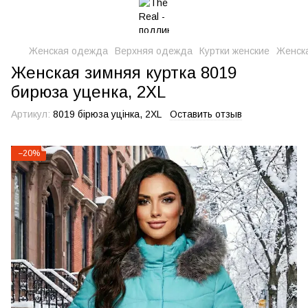
Женская одежда
Верхняя одежда
Куртки женские
Женска
Женская зимняя куртка 8019
бирюза уценка, 2XL
Артикул:
8019 бірюза уцінка, 2XL
Оставить отзыв
−20%