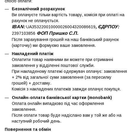
спосіб оплати:
Безналічний розрахунок
Ви оплачуєте тільки вартість товару, комісія при оплаті на
рахунок не оплачується.
IBAN:
, ЄДРПОУ:
UA353220010000026004320086619
ФОП Пришко С.П.
2397103856
Після зарахування грошей на наш банківський рахунок
(карточку) ми формуємо ваше замовлення.
Накладений платіж
Оплатити товар наявними ви можете при отриманні
замовлення у відділенні поштової служби.
При накладеному платежі одержувач оплачує: замовлення
+ 2% від загальної суми замовлення (за пересилку
грошей) + доставку.
Комісія з накладених платежів завжди оплачує покупця.
Онлайн-оплата банківської картки (monobank)
Оплата онлайн випадково під час оформлення
замовлення.
Після оплати товар буде надіслано вам у той же або на
наступний робочий день.
Повернення та обмін