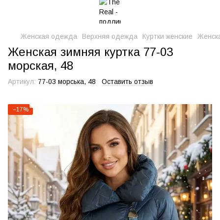
Женская одежда
Верхняя одежда
Куртки женские
Женска
Женская зимняя куртка 77-03
морская, 48
Артикул:
77-03 морська, 48
Оставить отзыв
−17%