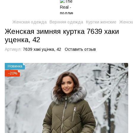
Женская одежда
Верхняя одежда
Куртки женские
Женска
Женская зимняя куртка 7639 хаки
уценка, 42
Артикул:
7639 хакі уцінка, 42
Оставить отзыв
Новинка
−20%