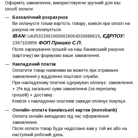
Оформіть замовлення, використовуючи зручний для вас
спосіб оплати:
Безналічний розрахунок
Ви оплачуєте тільки вартість товару, комісія при оплаті на
рахунок не оплачується.
IBAN:
, ЄДРПОУ:
UA353220010000026004320086619
ФОП Пришко С.П.
2397103856
Після зарахування грошей на наш банківський рахунок
(карточку) ми формуємо ваше замовлення.
Накладений платіж
Оплатити товар наявними ви можете при отриманні
замовлення у відділенні поштової служби.
При накладеному платежі одержувач оплачує: замовлення
+ 2% від загальної суми замовлення (за пересилку
грошей) + доставку.
Комісія з накладених платежів завжди оплачує покупця.
Онлайн-оплата банківської картки (monobank)
Оплата онлайн випадково під час оформлення
замовлення.
Після оплати товар буде надіслано вам у той же або на
наступний робочий день.