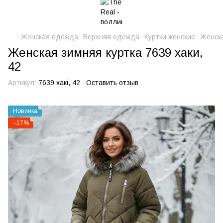
Женская одежда
Верхняя одежда
Куртки женские
Женска
Женская зимняя куртка 7639 хаки,
42
Артикул:
7639 хакі, 42
Оставить отзыв
Новинка
−17%