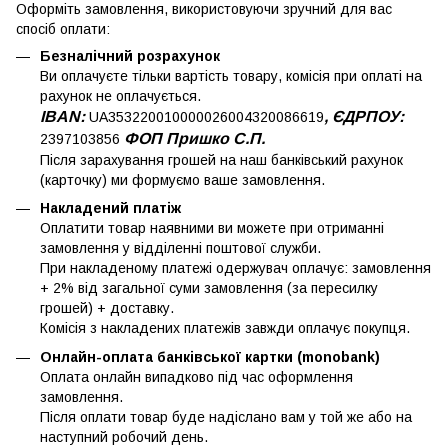
Оформіть замовлення, використовуючи зручний для вас
спосіб оплати:
Безналічний розрахунок
Ви оплачуєте тільки вартість товару, комісія при оплаті на
рахунок не оплачується.
IBAN:
, ЄДРПОУ:
UA353220010000026004320086619
ФОП Пришко С.П.
2397103856
Після зарахування грошей на наш банківський рахунок
(карточку) ми формуємо ваше замовлення.
Накладений платіж
Оплатити товар наявними ви можете при отриманні
замовлення у відділенні поштової служби.
При накладеному платежі одержувач оплачує: замовлення
+ 2% від загальної суми замовлення (за пересилку
грошей) + доставку.
Комісія з накладених платежів завжди оплачує покупця.
Онлайн-оплата банківської картки (monobank)
Оплата онлайн випадково під час оформлення
замовлення.
Після оплати товар буде надіслано вам у той же або на
наступний робочий день.