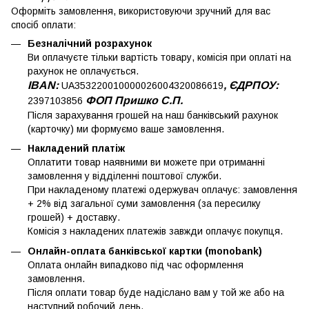
Оформіть замовлення, використовуючи зручний для вас
спосіб оплати:
Безналічний розрахунок
Ви оплачуєте тільки вартість товару, комісія при оплаті на
рахунок не оплачується.
IBAN:
, ЄДРПОУ:
UA353220010000026004320086619
ФОП Пришко С.П.
2397103856
Після зарахування грошей на наш банківський рахунок
(карточку) ми формуємо ваше замовлення.
Накладений платіж
Оплатити товар наявними ви можете при отриманні
замовлення у відділенні поштової служби.
При накладеному платежі одержувач оплачує: замовлення
+ 2% від загальної суми замовлення (за пересилку
грошей) + доставку.
Комісія з накладених платежів завжди оплачує покупця.
Онлайн-оплата банківської картки (monobank)
Оплата онлайн випадково під час оформлення
замовлення.
Після оплати товар буде надіслано вам у той же або на
наступний робочий день.