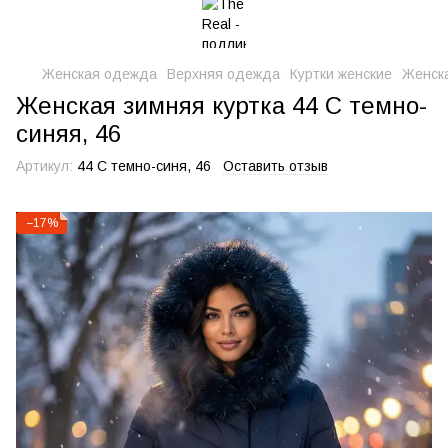
Женская одежда
Верхняя одежда
Куртки женские
Женска
Женская зимняя куртка 44 С темно-
синяя, 46
Артикул:
44 С темно-синя, 46
Оставить отзыв
−17%