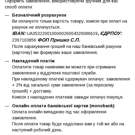
Оформіть замовлення, використовуючи зручний для вас
спосіб оплати:
Безналічний розрахунок
Ви оплачуєте тільки вартість товару, комісія при оплаті на
рахунок не оплачується.
IBAN:
, ЄДРПОУ:
UA353220010000026004320086619
ФОП Пришко С.П.
2397103856
Після зарахування грошей на наш банківський рахунок
(карточку) ми формуємо ваше замовлення.
Накладений платіж
Оплатити товар наявними ви можете при отриманні
замовлення у відділенні поштової служби.
При накладеному платежі одержувач оплачує: замовлення
+ 2% від загальної суми замовлення (за пересилку
грошей) + доставку.
Комісія з накладених платежів завжди оплачує покупця.
Онлайн-оплата банківської картки (monobank)
Оплата онлайн випадково під час оформлення
замовлення.
Після оплати товар буде надіслано вам у той же або на
наступний робочий день.