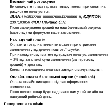
Безналічний розрахунок
Ви оплачуєте тільки вартість товару, комісія при оплаті на
рахунок не оплачується.
IBAN:
, ЄДРПОУ:
UA353220010000026004320086619
ФОП Пришко С.П.
2397103856
Після зарахування грошей на наш банківський рахунок
(карточку) ми формуємо ваше замовлення.
Накладений платіж
Оплатити товар наявними ви можете при отриманні
замовлення у відділенні поштової служби.
При накладеному платежі одержувач оплачує: замовлення
+ 2% від загальної суми замовлення (за пересилку
грошей) + доставку.
Комісія з накладених платежів завжди оплачує покупця.
Онлайн-оплата банківської картки (monobank)
Оплата онлайн випадково під час оформлення
замовлення.
Після оплати товар буде надіслано вам у той же або на
наступний робочий день.
Повернення та обмін