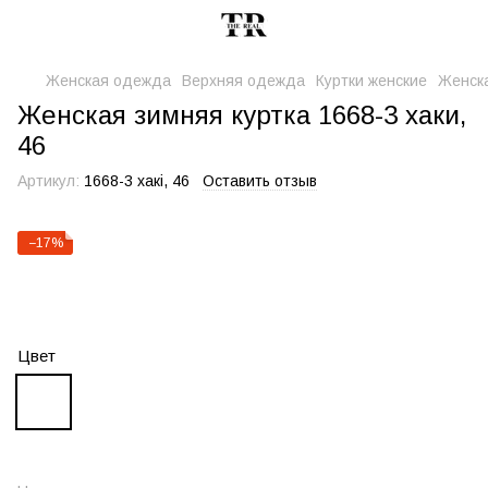
Женская одежда
Верхняя одежда
Куртки женские
Женска
Женская зимняя куртка 1668-3 хаки,
46
Артикул:
1668-3 хакі, 46
Оставить отзыв
−17%
Цвет