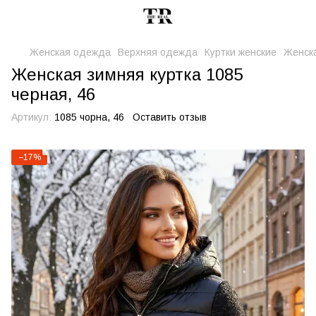
Женская одежда
Верхняя одежда
Куртки женские
Женска
Женская зимняя куртка 1085
черная, 46
Артикул:
1085 чорна, 46
Оставить отзыв
−17%