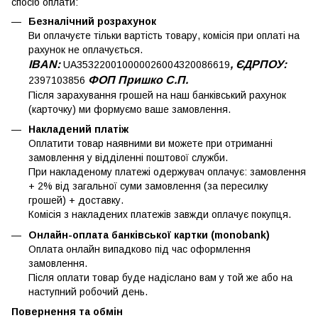
спосіб оплати:
Безналічний розрахунок
Ви оплачуєте тільки вартість товару, комісія при оплаті на
рахунок не оплачується.
IBAN:
, ЄДРПОУ:
UA353220010000026004320086619
ФОП Пришко С.П.
2397103856
Після зарахування грошей на наш банківський рахунок
(карточку) ми формуємо ваше замовлення.
Накладений платіж
Оплатити товар наявними ви можете при отриманні
замовлення у відділенні поштової служби.
При накладеному платежі одержувач оплачує: замовлення
+ 2% від загальної суми замовлення (за пересилку
грошей) + доставку.
Комісія з накладених платежів завжди оплачує покупця.
Онлайн-оплата банківської картки (monobank)
Оплата онлайн випадково під час оформлення
замовлення.
Після оплати товар буде надіслано вам у той же або на
наступний робочий день.
Повернення та обмін