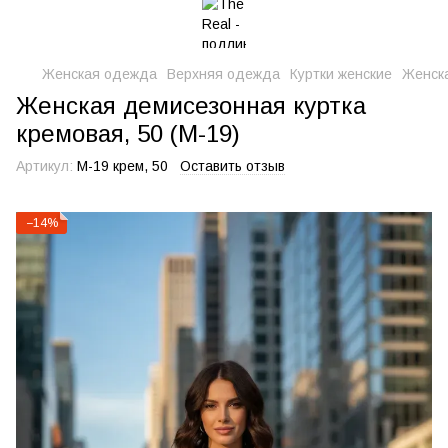
Женская одежда
Верхняя одежда
Куртки женские
Женска
Женская демисезонная куртка
кремовая, 50 (М-19)
Артикул:
М-19 крем, 50
Оставить отзыв
−14%