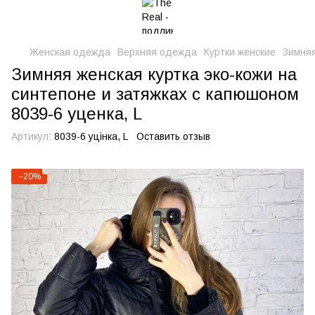
Женская одежда
Верхняя одежда
Куртки женские
Зимняя
Зимняя женская куртка эко-кожи на
синтепоне и затяжках с капюшоном
8039-6 уценка, L
Артикул:
8039-6 уцінка, L
Оставить отзыв
−20%