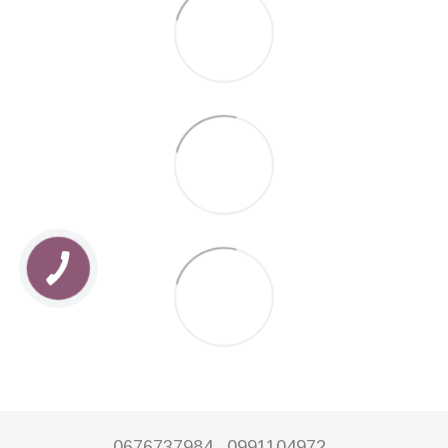
0676737984
0991104972